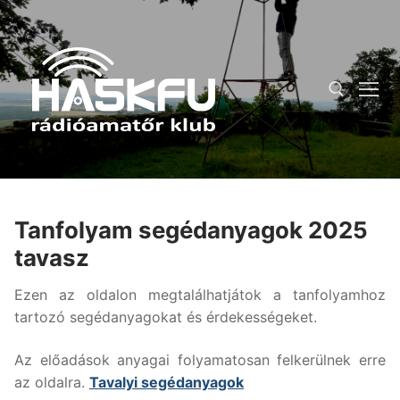
Ugrás
a
tartalomra
Keresése:
Tanfolyam segédanyagok 2025
tavasz
Ezen az oldalon megtalálhatjátok a tanfolyamhoz
tartozó segédanyagokat és érdekességeket.
Az előadások anyagai folyamatosan felkerülnek erre
az oldalra.
Tavalyi segédanyagok