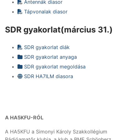
Antennák diasor
Tápvonalak diasor
SDR gyakorlat(március 31.)
SDR gyakorlat diák
SDR gyakorlat anyaga
SDR gyakorlat megoldása
SDR HA7ILM diasora
A HA5KFU-RÓL
A HA5KFU a Simonyi Károly Szakkollégium
Rádióamatőr klubja, a klub a BME Schönherz