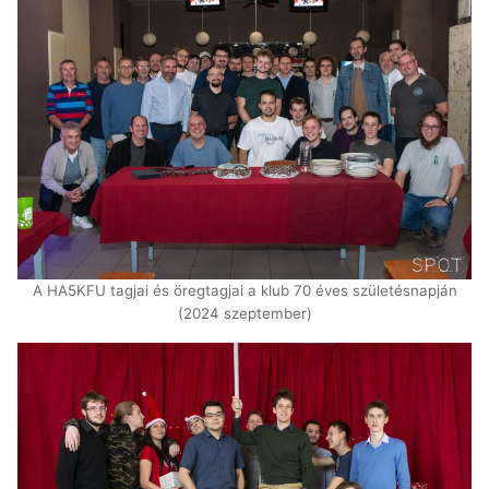
A HA5KFU tagjai és öregtagjai a klub 70 éves születésnapján
(2024 szeptember)