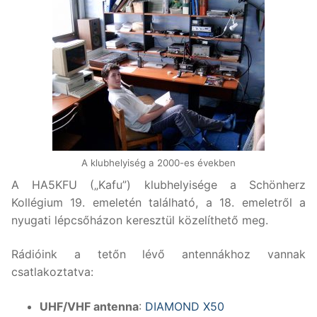
A klubhelyiség a 2000-es években
A HA5KFU („Kafu”) klubhelyisége a Schönherz
Kollégium 19. emeletén található, a 18. emeletről a
nyugati lépcsőházon keresztül közelíthető meg.
Rádióink a tetőn lévő antennákhoz vannak
csatlakoztatva:
UHF/VHF antenna
:
DIAMOND X50