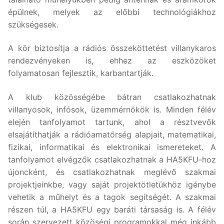
épülnek, melyek az előbbi technológiákhoz
szükségesek.
A kör biztosítja a rádiós összeköttetést villanykaros
rendezvényeken is, ehhez az eszközöket
folyamatosan fejlesztik, karbantartják.
A klub közösségébe bátran csatlakozhatnak
villanyosok, infósok, üzemmérnökök is. Minden félév
elején tanfolyamot tartunk, ahol a résztvevők
elsajátíthatják a rádióamatőrség alapjait, matematikai,
fizikai, informatikai és elektronikai ismereteket. A
tanfolyamot elvégzők csatlakozhatnak a HA5KFU-hoz
újoncként, és csatlakozhatnak meglévő szakmai
projektjeinkbe, vagy saját projektötletükhöz igénybe
vehetik a műhelyt és a tagok segítségét. A szakmai
részen túl, a HA5KFU egy baráti társaság is. A félév
során szervezett közöségi programokkal még inkább