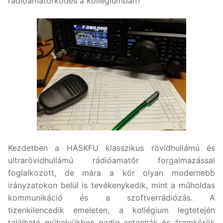
rádióamatőrködés a kollégiumban?
Kezdetben a HA5KFU klasszikus rövidhullámú és
ultrarövidhullámú rádióamatőr forgalmazással
foglalkozott, de mára a kör olyan modernebb
irányzatokon belül is tevékenykedik, mint a műholdas
kommunikáció és a szoftverrádiózás. A
tizenkilencedik emeleten, a kollégium legtetején
található műhelyükben pedig antennák és áramkörök