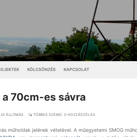
ROJEKTEK
KÖLCSÖNZÉS
KAPCSOLAT
 a 70cm-es sávra
LDI ÁLLOMÁS
TÖBBES SZÁMÚ: 0 HOZZÁSZÓLÁS
lyás műholdak jelének vételével. A műegyetemi SMOG műh