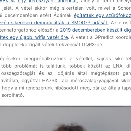
A8KDA egy keresztyagi antennát
, amely a tetőn elhely
jelét. A vétel ekkor még sikertelen volt, mivel a Schö
2019 decemberében ezért Ádámék
építettek egy szűrőfokoz
-én sikeresen demodulálták a SMOG-P adását.
Az erősí
ntennaforgatóhoz először a
2019 decemberében készült digi
tek egy újabb, wifis vezérlőre
. A vételt a GPredict koordin
e a doppler-korrigált vételi frekvenciát GQRX-be.
sekor megpróbálkoztunk a vétellel, sajnos sikertele
több problémát is találtunk, többek között az LNA kil
tt összegzőtagját és az időjárás által megtépázott g
 javításra, egyúttal HA7SX Laci mérőszalag-yagijával sike
t, hogy a mi rendszerünk hibásodott meg, bár az általa taps
 sorolható.