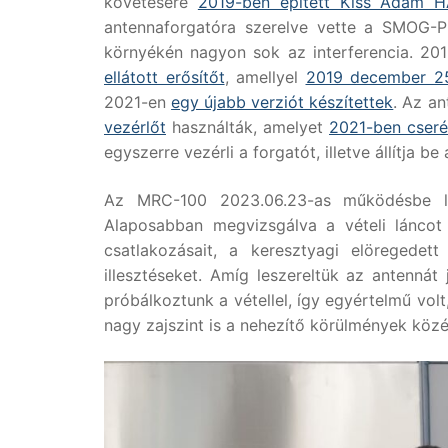
követésére
2019-ben épített Kiss Ádám H
antennaforgatóra szerelve vette a SMOG-P 
környékén nagyon sok az interferencia. 
ellátott erősítőt
, amellyel
2019 december 25
2021-en
egy újabb verziót készítettek
. Az a
vezérlőt
használták, amelyet
2021-ben cserél
egyszerre vezérli a forgatót, illetve állítja b
Az MRC-100 2023.06.23-as működésbe lépé
Alaposabban megvizsgálva a vételi láncot 
csatlakozásait, a keresztyagi elöregede
illesztéseket. Amíg leszereltük az antennát
próbálkoztunk a vétellel, így egyértelmű vol
nagy zajszint is a nehezítő körülmények közé