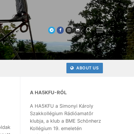
Keresése:
ABOUT US
A HA5KFU-RÓL
A HA5KFU a Simonyi Károly
Szakkollégium Rádióamatőr
klubja, a klub a BME Schönherz
oldak
Kollégium 19. emeletén