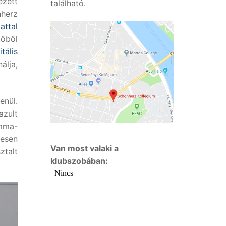
ezett
található.
nherz
attal
tőből
tális
álja,
nül.
azult
amma-
resen
Van most valaki a
ztalt
klubszobában: