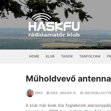
Ugrás
a
tartalomra
HOME
KLUB
TAGOK
TANFOLYAM
P
Műholdvevő antenna
DÍNÓ
2025. JANUÁR 14.
2M/70CM LEO FÖ
A klub már évek óta foglalkozik alacsonypá