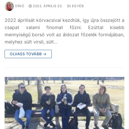
DÍNÓ
2022. ÁPRILIS 20.
EGYÉB
2022 áprilisát körvacsival kezdtük, így újra összejött a
csapat valami finomat főzni. Ezúttal kisebb
mennyiségű borsó volt az áldozat főzelék formájában,
melyhez sült virsli, sült…
OLVASS TOVÁBB →