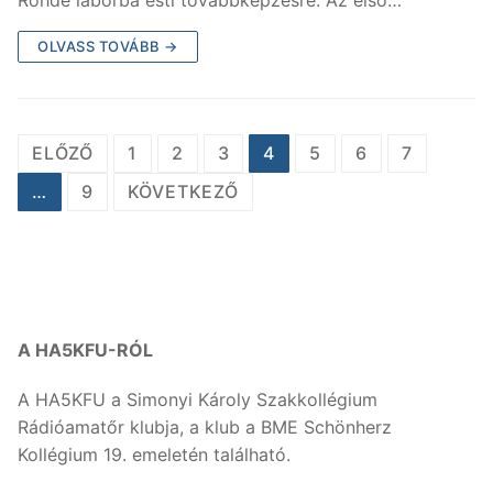
OLVASS TOVÁBB →
Bejegyzések
ELŐZŐ
1
2
3
4
5
6
7
lapozása
…
9
KÖVETKEZŐ
A HA5KFU-RÓL
A HA5KFU a Simonyi Károly Szakkollégium
Rádióamatőr klubja, a klub a BME Schönherz
Kollégium 19. emeletén található.