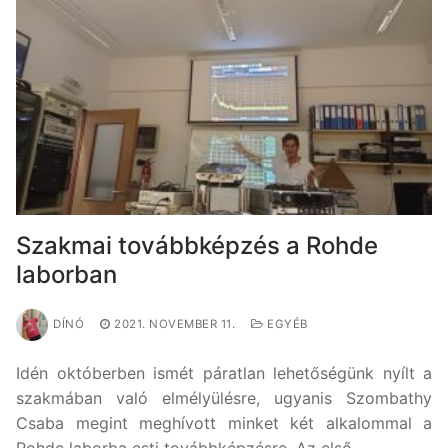
Szakmai továbbképzés a Rohde
laborban
DÍNÓ
2021. NOVEMBER 11.
EGYÉB
Idén októberben ismét páratlan lehetőségünk nyílt a
szakmában való elmélyülésre, ugyanis Szombathy
Csaba megint meghívott minket két alkalommal a
Rohde laborba esti továbbképzésre. Az első…