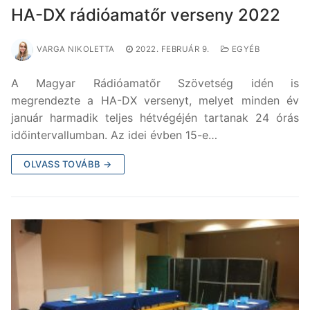
HA-DX rádióamatőr verseny 2022
VARGA NIKOLETTA
2022. FEBRUÁR 9.
EGYÉB
A Magyar Rádióamatőr Szövetség idén is
megrendezte a HA-DX versenyt, melyet minden év
január harmadik teljes hétvégéjén tartanak 24 órás
időintervallumban. Az idei évben 15-e…
OLVASS TOVÁBB →