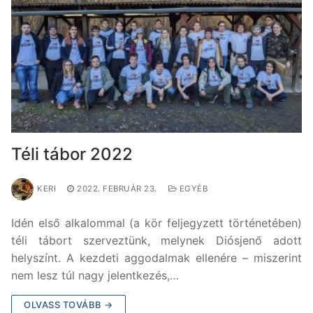
Téli tábor 2022
KERI
2022. FEBRUÁR 23.
EGYÉB
Idén első alkalommal (a kör feljegyzett történetében)
téli tábort szerveztünk, melynek Diósjenő adott
helyszínt. A kezdeti aggodalmak ellenére – miszerint
nem lesz túl nagy jelentkezés,…
OLVASS TOVÁBB →