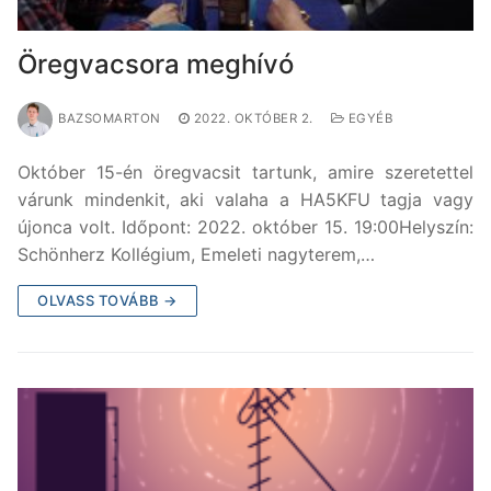
Öregvacsora meghívó
BAZSOMARTON
2022. OKTÓBER 2.
EGYÉB
Október 15-én öregvacsit tartunk, amire szeretettel
várunk mindenkit, aki valaha a HA5KFU tagja vagy
újonca volt. Időpont: 2022. október 15. 19:00Helyszín:
Schönherz Kollégium, Emeleti nagyterem,…
OLVASS TOVÁBB →