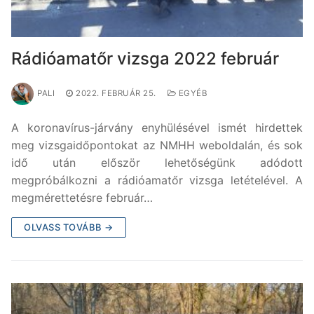
Rádióamatőr vizsga 2022 február
PALI
2022. FEBRUÁR 25.
EGYÉB
A koronavírus-járvány enyhülésével ismét hirdettek
meg vizsgaidőpontokat az NMHH weboldalán, és sok
idő után először lehetőségünk adódott
megpróbálkozni a rádióamatőr vizsga letételével. A
megmérettetésre február…
OLVASS TOVÁBB →