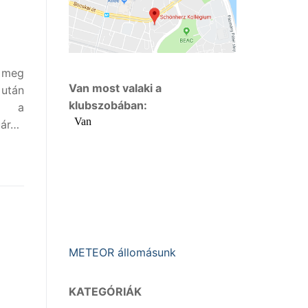
k meg
Van most valaki a
után
klubszobában:
ni a
uár…
METEOR állomásunk
KATEGÓRIÁK