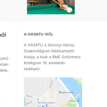
ból
A HA5KFU-RÓL
A HA5KFU a Simonyi Károly
Szakkollégium Rádióamatőr
klubja, a klub a BME Schönherz
szerű
Kollégium 19. emeletén
kkben
található.
élek,