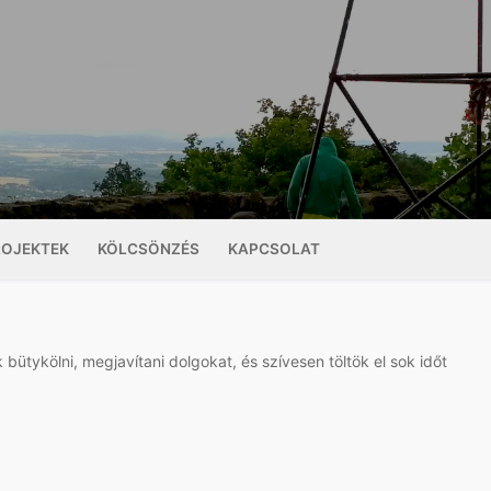
ROJEKTEK
KÖLCSÖNZÉS
KAPCSOLAT
 bütykölni, megjavítani dolgokat, és szívesen töltök el sok időt