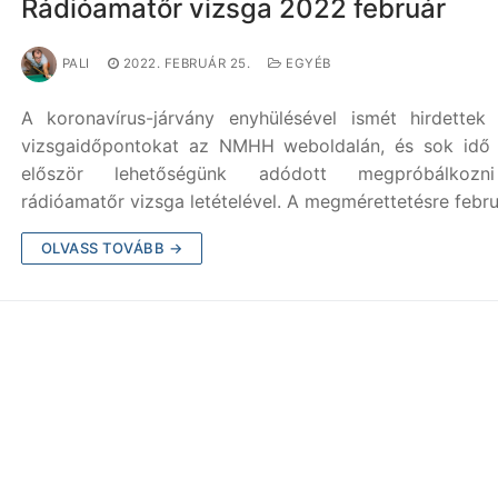
Rádióamatőr vizsga 2022 február
PALI
2022. FEBRUÁR 25.
EGYÉB
A koronavírus-járvány enyhülésével ismét hirdette
vizsgaidőpontokat az NMHH weboldalán, és sok idő 
először lehetőségünk adódott megpróbálkoz
rádióamatőr vizsga letételével. A megmérettetésre febr
OLVASS TOVÁBB →