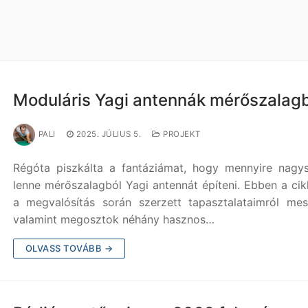
Moduláris Yagi antennák mérőszalag
PALI
2025. JÚLIUS 5.
PROJEKT
Régóta piszkálta a fantáziámat, hogy mennyire nagy
lenne mérőszalagból Yagi antennát építeni. Ebben a ci
a megvalósítás során szerzett tapasztalataimról mes
valamint megosztok néhány hasznos…
OLVASS TOVÁBB →