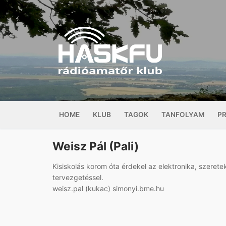
Ugrás
a
tartalomra
HOME
KLUB
TAGOK
TANFOLYAM
P
Weisz Pál (Pali)
Kisiskolás korom óta érdekel az elektronika, szeretek
tervezgetéssel.
weisz.pal (kukac) simonyi.bme.hu