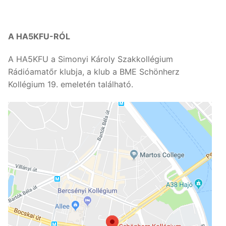
A HA5KFU-RÓL
A HA5KFU a Simonyi Károly Szakkollégium
Rádióamatőr klubja, a klub a BME Schönherz
Kollégium 19. emeletén található.