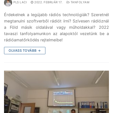
PLS LACI
2022. FEBRUÁR 17.
TANFOLYAM
Érdekelnek a legújabb rádiós technológiák? Szeretnél
megtanulni szoftverből rádiót írni? Szívesen rádióznál
a Föld másik oldalával vagy műholdakkal? 2022
tavaszi tanfolyamunkon az alapoktól vezetünk be a
rádióamatőrködés rejtelmeibe!
OLVASS TOVÁBB →