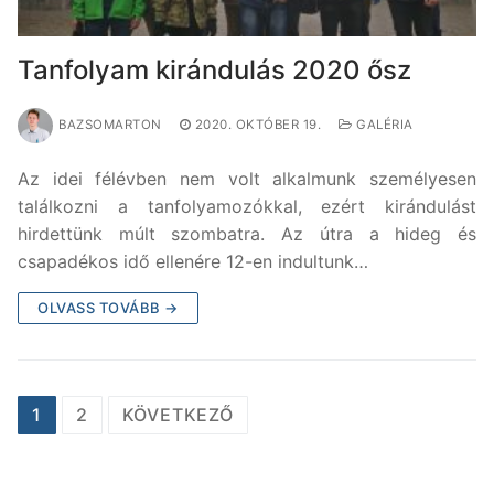
Tanfolyam kirándulás 2020 ősz
BAZSOMARTON
2020. OKTÓBER 19.
GALÉRIA
Az idei félévben nem volt alkalmunk személyesen
találkozni a tanfolyamozókkal, ezért kirándulást
hirdettünk múlt szombatra. Az útra a hideg és
csapadékos idő ellenére 12-en indultunk…
OLVASS TOVÁBB →
Bejegyzések
1
2
KÖVETKEZŐ
lapozása