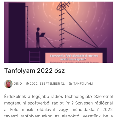
Tanfolyam 2022 ősz
DÍNÓ
2022. SZEPTEMBER 12.
TANFOLYAM
Érdekelnek a legújabb rádiós technológiák? Szeretnél
megtanulni szoftverből rádiót írni? Szívesen rádióznál
a Föld másik oldalával vagy műholdakkal? 2022
tavaszi tanfolyamunkon az alapoktól vezetünk be a