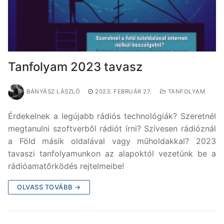
Tanfolyam 2023 tavasz
BÁNYÁSZ LÁSZLÓ
2023. FEBRUÁR 27.
TANFOLYAM
Érdekelnek a legújabb rádiós technológiák? Szeretnél
megtanulni szoftverből rádiót írni? Szívesen rádióznál
a Föld másik oldalával vagy műholdakkal? 2023
tavaszi tanfolyamunkon az alapoktól vezetünk be a
rádióamatőrködés rejtelmeibe!
OLVASS TOVÁBB →