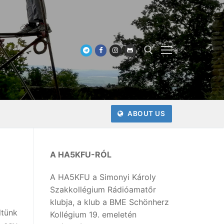
Keresése:
ABOUT US
A HA5KFU-RÓL
A HA5KFU a Simonyi Károly
Szakkollégium Rádióamatőr
klubja, a klub a BME Schönherz
ltünk
Kollégium 19. emeletén