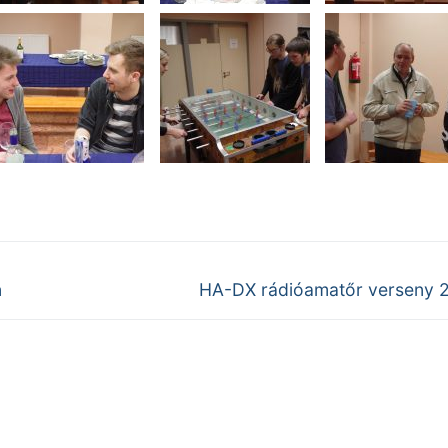
Next
n
HA-DX rádióamatőr verseny 
post: