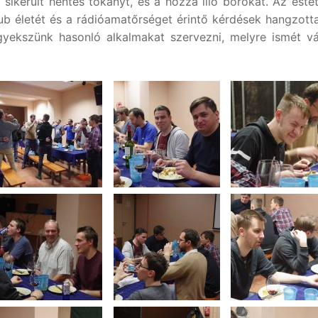
l sikerült hentes tokányt, és a hozzá illő borokat. Az esté
lub életét és a rádióamatőrséget érintő kérdések hangzotta
igyekszünk hasonló alkalmakat szervezni, melyre ismét v