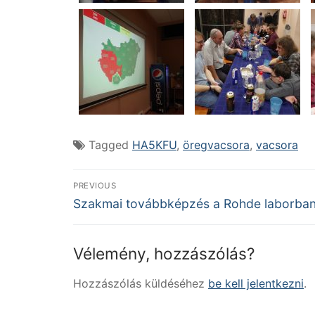
Tagged
HA5KFU
,
öregvacsora
,
vacsora
Bejegyzés
PREVIOUS
Previous
navigáció
Szakmai továbbképzés a Rohde laborba
post:
Vélemény, hozzászólás?
Hozzászólás küldéséhez
be kell jelentkezni
.