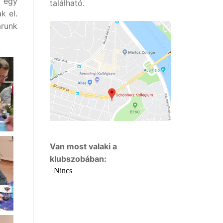
t egy
található.
k el.
árunk
Van most valaki a
klubszobában: