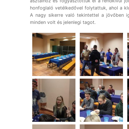
asztalhoz és fogyasztottuk el a rendkívül jó
honfoglaló vetélkedővel folytattuk, ahol a k
A nagy sikerre való tekintettel a jövőben 
minden volt és jelenlegi tagot.