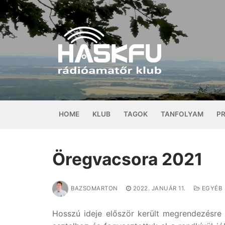
Ugrás
a
tartalomra
HOME
KLUB
TAGOK
TANFOLYAM
P
Öregvacsora 2021
BAZSOMARTON
2022. JANUÁR 11.
EGYÉB
Hosszú ideje először került megrendezésre a