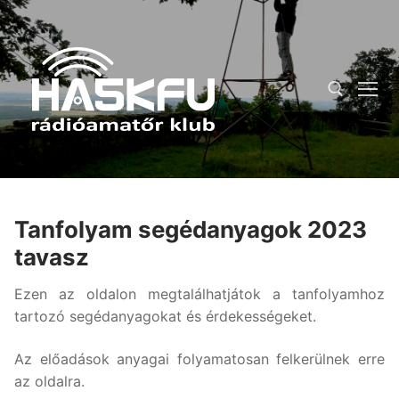
Ugrás
a
tartalomra
Keresése:
Tanfolyam segédanyagok 2023
tavasz
Ezen az oldalon megtalálhatjátok a tanfolyamhoz
tartozó segédanyagokat és érdekességeket.
Az előadások anyagai folyamatosan felkerülnek erre
az oldalra.