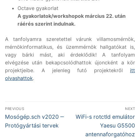
Octave gyakorlat
A gyakorlatok/workshopok március 22. után
ráérés szerint indulnak.
A tanfolyamra szeretettel várunk villamosmérnök,
mérnökinformatikus, és üzemmérnök hallgatókat is,
vagy bárki mást, aki érdeklődik! A tanfolyam
elvégzése után bekapcsolódhattok újoncként a kör
projektjeibe. A jelenleg futó projektekről
itt
olvashattok
.
Bejegyzés
PREVIOUS
NEXT
navigáció
Previous
Next
Mosógép.sch v2020 ‒
WiFi-s rotctld emulátor
post:
post:
Protógyártási tervek
Yaesu G5500
antennaforgatóhoz