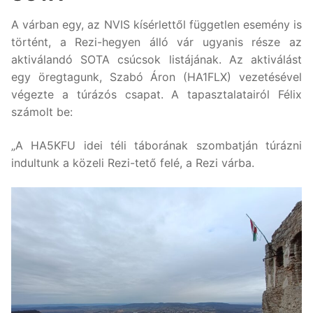
A várban egy, az NVIS kísérlettől független esemény is
történt, a Rezi-hegyen álló vár ugyanis része az
aktiválandó SOTA csúcsok listájának. Az aktiválást
egy öregtagunk, Szabó Áron (HA1FLX) vezetésével
végezte a túrázós csapat. A tapasztalatairól Félix
számolt be:
„A HA5KFU idei téli táborának szombatján túrázni
indultunk a közeli Rezi-tető felé, a Rezi várba.