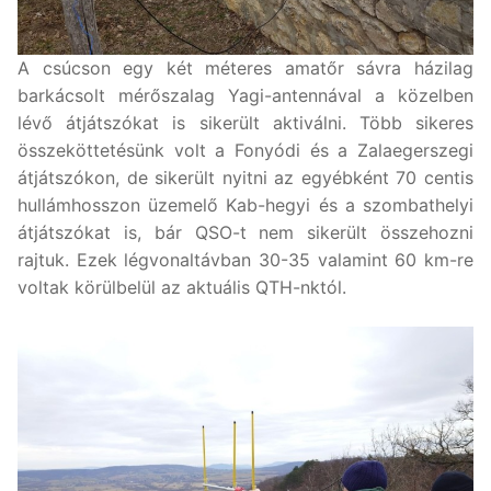
A csúcson egy két méteres amatőr sávra házilag
barkácsolt mérőszalag Yagi-antennával a közelben
lévő átjátszókat is sikerült aktiválni. Több sikeres
összeköttetésünk volt a Fonyódi és a Zalaegerszegi
átjátszókon, de sikerült nyitni az egyébként 70 centis
hullámhosszon üzemelő Kab-hegyi és a szombathelyi
átjátszókat is, bár QSO-t nem sikerült összehozni
rajtuk. Ezek légvonaltávban 30-35 valamint 60 km-re
voltak körülbelül az aktuális QTH-nktól.