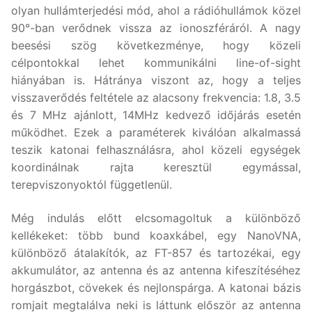
olyan hullámterjedési mód, ahol a rádióhullámok közel
90°-ban verődnek vissza az ionoszféráról. A nagy
beesési szög következménye, hogy közeli
célpontokkal lehet kommunikálni line-of-sight
hiányában is. Hátránya viszont az, hogy a teljes
visszaverődés feltétele az alacsony frekvencia: 1.8, 3.5
és 7 MHz ajánlott, 14MHz kedvező időjárás esetén
működhet. Ezek a paraméterek kiválóan alkalmassá
teszik katonai felhasználásra, ahol közeli egységek
koordinálnak rajta keresztül egymással,
terepviszonyoktól függetlenül.
Még indulás előtt elcsomagoltuk a különböző
kellékeket: több bund koaxkábel, egy NanoVNA,
különböző átalakítók, az FT-857 és tartozékai, egy
akkumulátor, az antenna és az antenna kifeszítéséhez
horgászbot, cövekek és nejlonspárga. A katonai bázis
romjait megtalálva neki is láttunk először az antenna