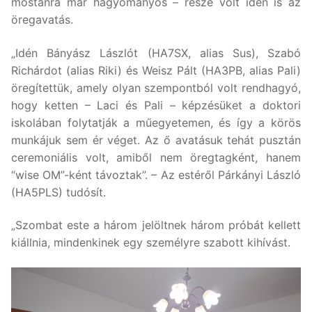
mostanra már hagyományos – része volt idén is az
öregavatás.
„Idén Bányász Lászlót (HA7SX, alias Sus), Szabó
Richárdot (alias Riki) és Weisz Pált (HA3PB, alias Pali)
öregítettük, amely olyan szempontból volt rendhagyó,
hogy ketten – Laci és Pali – képzésüket a doktori
iskolában folytatják a műegyetemen, és így a körös
munkájuk sem ér véget. Az ő avatásuk tehát pusztán
ceremoniális volt, amiből nem öregtagként, hanem
“wise OM”-ként távoztak”. – Az estéről Párkányi László
(HA5PLS) tudósít.
„Szombat este a három jelöltnek három próbát kellett
kiállnia, mindenkinek egy személyre szabott kihívást.