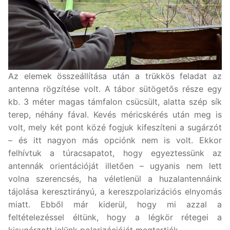
Az elemek összeállítása után a trükkös feladat az
antenna rögzítése volt. A tábor sütögetős része egy
kb. 3 méter magas támfalon csücsült, alatta szép sík
terep, néhány fával. Kevés méricskérés után meg is
volt, mely két pont közé fogjuk kifeszíteni a sugárzót
– és itt nagyon más opciónk nem is volt. Ekkor
felhívtuk a túracsapatot, hogy egyeztessünk az
antennák orientációját illetően – ugyanis nem lett
volna szerencsés, ha véletlenül a huzalantennáink
tájolása keresztirányú, a kereszpolarizációs elnyomás
miatt. Ebből már kiderül, hogy mi azzal a
feltételezéssel éltünk, hogy a légkör rétegei a