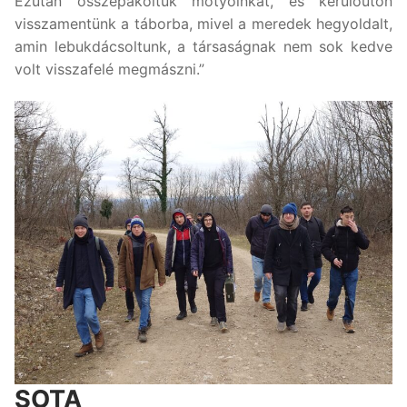
Ezután összepakoltuk motyóinkat, és kerülőúton
visszamentünk a táborba, mivel a meredek hegyoldalt,
amin lebukdácsoltunk, a társaságnak nem sok kedve
volt visszafelé megmászni.”
SOTA