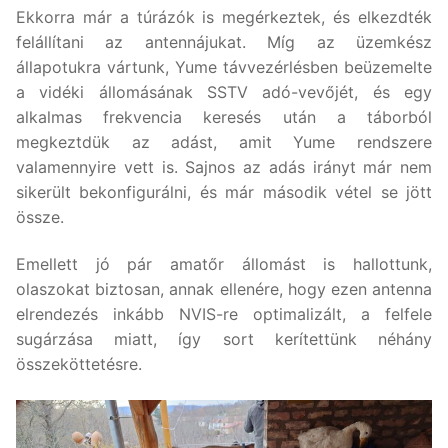
Ekkorra már a túrázók is megérkeztek, és elkezdték
felállítani az antennájukat. Míg az üzemkész
állapotukra vártunk, Yume távvezérlésben beüzemelte
a vidéki állomásának SSTV adó-vevőjét, és egy
alkalmas frekvencia keresés után a táborból
megkeztdük az adást, amit Yume rendszere
valamennyire vett is. Sajnos az adás irányt már nem
sikerült bekonfigurálni, és már második vétel se jött
össze.
Emellett jó pár amatőr állomást is hallottunk,
olaszokat biztosan, annak ellenére, hogy ezen antenna
elrendezés inkább NVIS-re optimalizált, a felfele
sugárzása miatt, így sort kerítettünk néhány
összeköttetésre.