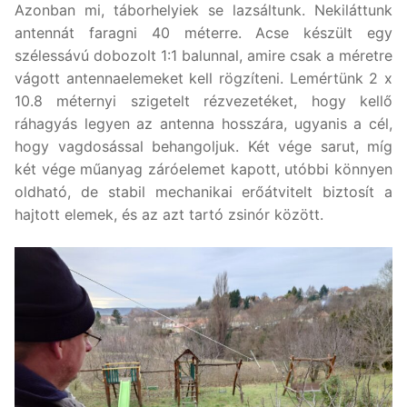
Azonban mi, táborhelyiek se lazsáltunk. Nekiláttunk
antennát faragni 40 méterre. Acse készült egy
szélessávú dobozolt 1:1 balunnal, amire csak a méretre
vágott antennaelemeket kell rögzíteni. Lemértünk 2 x
10.8 méternyi szigetelt rézvezetéket, hogy kellő
ráhagyás legyen az antenna hosszára, ugyanis a cél,
hogy vagdosással behangoljuk. Két vége sarut, míg
két vége műanyag záróelemet kapott, utóbbi könnyen
oldható, de stabil mechanikai erőátvitelt biztosít a
hajtott elemek, és az azt tartó zsinór között.