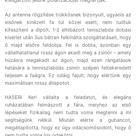
kisugárzott jelünk polarizációját megtartják.
Az antenna rögzítése trükkösnek bizonyult, ugyanis az
elsőnek kinézett fa túl közel esett, nem tudtuk
kifeszíteni a dipólt. 1-2 elhibázott teniszlabda dobási
kísérlet után Sus bátran felkínálta szolgáltatásait, hogy
ő majd elsőre feldobja. Fel is dobta, azonban egy
vállalhatatlanul rossz ágon akadt meg a zsinór – amely
húzásra megakadt az ágon, majd ezen rángatások
hatására a tenniszlabdás zsinór szépen feltekeredett
teljesen a faágra. Ez odáig fajult, hogy elértünk egy
maximálisan rossz állapotot.
HA5ERI Keri vállalta a feladatot, és elegáns
ruházatában felmászott a fára, melyhez az első
lépéseket fizikailag nem tudta volna megtenni a mi
segítségünk nélkül. Miután elérte a gubancot,
megállapította, hogy ez úgy odacsomósodott, hogy ő
nem tudta volna így odakötni.