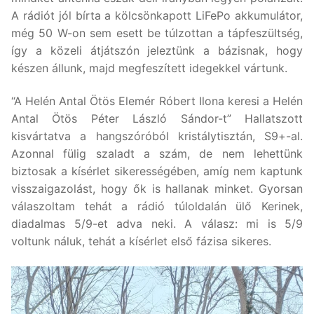
A rádiót jól bírta a kölcsönkapott LiFePo akkumulátor,
még 50 W-on sem esett be túlzottan a tápfeszültség,
így a közeli átjátszón jeleztünk a bázisnak, hogy
készen állunk, majd megfeszített idegekkel vártunk.
“A Helén Antal Ötös Elemér Róbert Ilona keresi a Helén
Antal Ötös Péter László Sándor-t” Hallatszott
kisvártatva a hangszóróból kristálytisztán, S9+-al.
Azonnal fülig szaladt a szám, de nem lehettünk
biztosak a kísérlet sikerességében, amíg nem kaptunk
visszaigazolást, hogy ők is hallanak minket. Gyorsan
válaszoltam tehát a rádió túloldalán ülő Kerinek,
diadalmas 5/9-et adva neki. A válasz: mi is 5/9
voltunk náluk, tehát a kísérlet első fázisa sikeres.