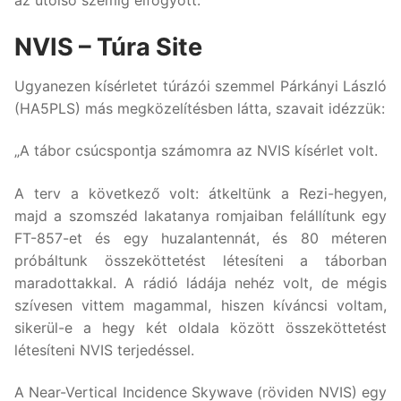
az utolsó szemig elfogyott.”
NVIS – Túra Site
Ugyanezen kísérletet túrázói szemmel Párkányi László
(HA5PLS) más megközelítésben látta, szavait idézzük:
„A tábor csúcspontja számomra az NVIS kísérlet volt.
A terv a következő volt: átkeltünk a Rezi-hegyen,
majd a szomszéd lakatanya romjaiban felállítunk egy
FT-857-et és egy huzalantennát, és 80 méteren
próbáltunk összeköttetést létesíteni a táborban
maradottakkal. A rádió ládája nehéz volt, de mégis
szívesen vittem magammal, hiszen kíváncsi voltam,
sikerül-e a hegy két oldala között összeköttetést
létesíteni NVIS terjedéssel.
A Near-Vertical Incidence Skywave (röviden NVIS) egy