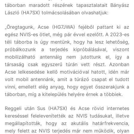
táborban maradott részének tapasztalatait Bányász
László (HA7SX) tolmácsolásában olvashatjuk:
„Öregtagunk, Acse (HG7JWA) fejéből pattant ki az
egész NVIS-es ötlet, még pár évvel ezelőtt. A 2023-es
téli táborba is úgy mentünk, hogy ha lesz lehetőség,
próbálkozunk a terjedés kipróbálásával, viszont
mobilizálható antennáig nem jutottunk el, így a
társaság csak egyszerű túrán vett részt. Azonban
Acse lelkesedése kellő motivációval hatott, idén már
volt mobil antennánk, amit a túrázó csapat el tudott
vinni, emellett elég anyag, hogy egyet összerakjunk a
táborban, míg a kitelepülés helyére érnek a többiek.
Reggeli után Sus (HA7SX) és Acse rövid internetes
kereséssel felelevenítették az NVIS tudásukat, illetve
megállapították, hogy az akutális határfrekvencia,
mely felett az NVIS terjedés már nem működik, olyan