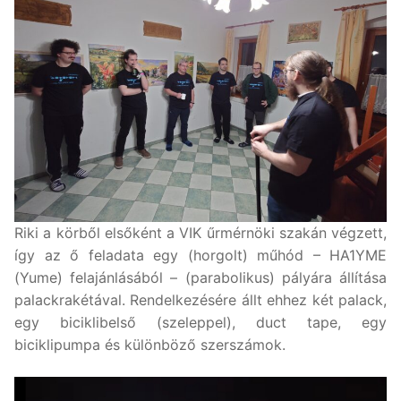
Riki a körből elsőként a VIK űrmérnöki szakán végzett,
így az ő feladata egy (horgolt) műhód – HA1YME
(Yume) felajánlásából – (parabolikus) pályára állítása
palackrakétával. Rendelkezésére állt ehhez két palack,
egy biciklibelső (szeleppel), duct tape, egy
biciklipumpa és különböző szerszámok.