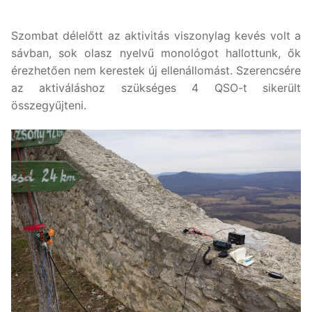
Szombat délelőtt az aktivitás viszonylag kevés volt a
sávban, sok olasz nyelvű monológot hallottunk, ők
érezhetően nem kerestek új ellenállomást. Szerencsére
az aktiváláshoz szükséges 4 QSO-t sikerült
összegyűjteni.