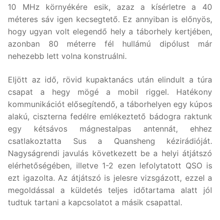
10 MHz környékére esik, azaz a kísérletre a 40
méteres sáv igen kecsegtető. Ez annyiban is előnyös,
hogy ugyan volt elegendő hely a táborhely kertjében,
azonban 80 méterre fél hullámú dipólust már
nehezebb lett volna konstruálni.
Eljött az idő, rövid kupaktanács után elindult a túra
csapat a hegy mögé a mobil riggel. Hatékony
kommunikációt elősegítendő, a táborhelyen egy kúpos
alakú, ciszterna fedélre emlékeztető bádogra raktunk
egy kétsávos mágnestalpas antennát, ehhez
csatlakoztatta Sus a Quansheng kézirádióját.
Nagyságrendi javulás következett be a helyi átjátszó
elérhetőségében, illetve 1-2 ezen lefolytatott QSO is
ezt igazolta. Az átjátszó is jelesre vizsgázott, ezzel a
megoldással a küldetés teljes időtartama alatt jól
tudtuk tartani a kapcsolatot a másik csapattal.