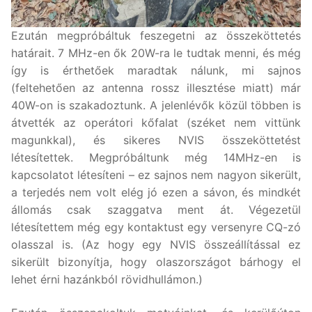
Ezután megpróbáltuk feszegetni az összeköttetés
határait. 7 MHz-en ők 20W-ra le tudtak menni, és még
így is érthetőek maradtak nálunk, mi sajnos
(feltehetően az antenna rossz illesztése miatt) már
40W-on is szakadoztunk. A jelenlévők közül többen is
átvették az operátori kőfalat (széket nem vittünk
magunkkal), és sikeres NVIS összeköttetést
létesítettek. Megpróbáltunk még 14MHz-en is
kapcsolatot létesíteni – ez sajnos nem nagyon sikerült,
a terjedés nem volt elég jó ezen a sávon, és mindkét
állomás csak szaggatva ment át. Végezetül
létesítettem még egy kontaktust egy versenyre CQ-zó
olasszal is. (Az hogy egy NVIS összeállítással ez
sikerült bizonyítja, hogy olaszországot bárhogy el
lehet érni hazánkból rövidhullámon.)