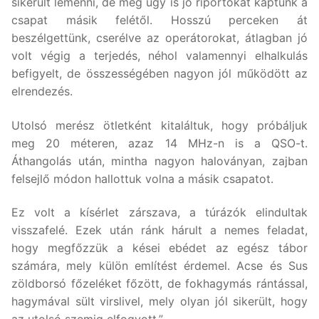
sikerült lemenni, de még úgy is jó riportokat kaptunk a
csapat másik felétől. Hosszú perceken át
beszélgettünk, cserélve az operátorokat, átlagban jó
volt végig a terjedés, néhol valamennyi elhalkulás
befigyelt, de összességében nagyon jól működött az
elrendezés.
Utolsó merész ötletként kitaláltuk, hogy próbáljuk
meg 20 méteren, azaz 14 MHz-n is a QSO-t.
Áthangolás után, mintha nagyon haloványan, zajban
felsejlő módon hallottuk volna a másik csapatot.
Ez volt a kísérlet zárszava, a túrázók elindultak
visszafelé. Ezek után ránk hárult a nemes feladat,
hogy megfőzzük a kései ebédet az egész tábor
számára, mely külön említést érdemel. Acse és Sus
zöldborsó főzeléket főzött, de fokhagymás rántással,
hagymával sült virslivel, mely olyan jól sikerült, hogy