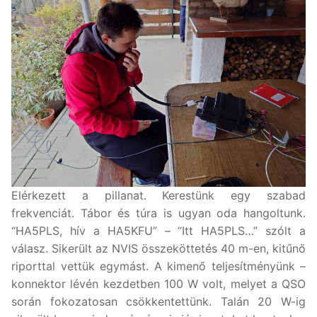
Elérkezett a pillanat. Kerestünk egy szabad
frekvenciát. Tábor és túra is ugyan oda hangoltunk.
“HA5PLS, hív a HA5KFU” – “Itt HA5PLS…” szólt a
válasz. Sikerült az NVIS összeköttetés 40 m-en, kitűnő
riporttal vettük egymást. A kimenő teljesítményünk –
konnektor lévén kezdetben 100 W volt, melyet a QSO
során fokozatosan csökkentettünk. Talán 20 W-ig