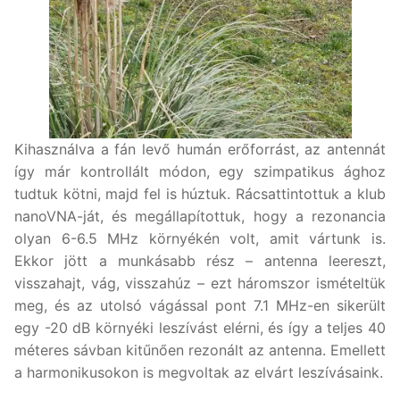
Kihasználva a fán levő humán erőforrást, az antennát
így már kontrollált módon, egy szimpatikus ághoz
tudtuk kötni, majd fel is húztuk. Rácsattintottuk a klub
nanoVNA-ját, és megállapítottuk, hogy a rezonancia
olyan 6-6.5 MHz környékén volt, amit vártunk is.
Ekkor jött a munkásabb rész – antenna leereszt,
visszahajt, vág, visszahúz – ezt háromszor ismételtük
meg, és az utolsó vágással pont 7.1 MHz-en sikerült
egy -20 dB környéki leszívást elérni, és így a teljes 40
méteres sávban kitűnően rezonált az antenna. Emellett
a harmonikusokon is megvoltak az elvárt leszívásaink.