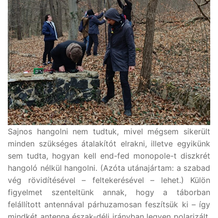
Sajnos hangolni nem tudtuk, mivel mégsem sikerült
minden szükséges átalakítót elrakni, illetve egyikünk
sem tudta, hogyan kell end-fed monopole-t diszkrét
hangoló nélkül hangolni. (Azóta utánajártam: a szabad
vég rövidítésével – feltekerésével – lehet.) Külön
figyelmet szenteltünk annak, hogy a táborban
felállított antennával párhuzamosan feszítsük ki – így
mindkét antenna észak-déli irányban legyen polarizált.