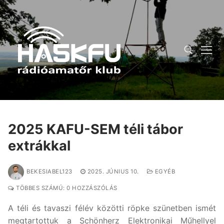
Ugrás
a
tartalomra
Keresése:
2025 KAFU-SEM téli tábor
extrákkal
BEKESIABEL123
2025. JÚNIUS 10.
EGYÉB
TÖBBES SZÁMÚ: 0 HOZZÁSZÓLÁS
A téli és tavaszi félév közötti röpke szünetben ismét
megtartottuk a Schönherz Elektronikai Műhellyel