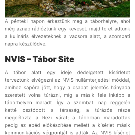
A pénteki napon érkeztünk meg a táborhelyre, ahol
még aznap rádióztunk egy keveset, majd teret adtunk
a kulináris élvezeteknek a vacsora alatt, a szombati
napra készülődve.
NVIS – Tábor Site
A tábor alatt egy ideje dédelgetett kísérletet
terveztünk elvégezni az NVIS hullámterjedési móddal,
amihez kapóra jött, hogy a csapat jelentős hányada
szeretett volna túrázni, míg a másik fele inkább a
táborhelyen maradt. Így a szombati nap reggelén
ketté osztódott a társaság, a túrázós része
megcélozta a Rezi várat; a táborban maradottak
pedig az ebéd előkészítése mellett a kísérlet másik
kommunikációs végpontját is adták. Az NVIS kísérlet