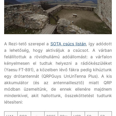
A Rezi-tető szerepel a
SOTA csúcs listán
, így adódott
a lehetőség, hogy aktiváljuk a csúcsot. A várban
felállítottuk a rövidhullámú adóállomást: a várfalon
kényelmesen el tudtuk helyezni a rádiókészüléket
(Yaesu FT-891), a közelben lévő fákra pedig kihúztunk
egy drótantennát (QRPGuys UnUnTenna Plus). A kis
akkumulátor (és az antennaillesztő) miatt QRP
módban üzemeltünk, de ennek ellenére majdnem
mindenkivel, akit hallottunk, összeköttetést tudtunk
létesíteni: