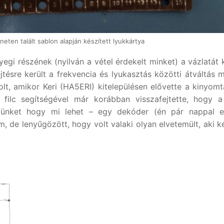
neten talált sablon alapján készített lyukkártya
egi részének (nyilván a vétel érdekelt minket) a vázlatát k
jtésre került a frekvencia és lyukasztás közötti átváltás 
olt, amikor Keri (HA5ERI) kitelepülésen elővette a kinyomt
 filc segítségével már korábban visszafejtette, hogy 
ejünket hogy mi lehet – egy dekóder (én pár nappal e
 de lenyűgözött, hogy volt valaki olyan elvetemült, aki k