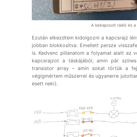
A bekapcsolt rádió és a 
Ezután elkezdtem kidolgozni a kapcsrajz lény
jobban blokkosítva. Emellett persze visszafe
is. Kedvenc pillanatom a folyamat alatt az v
kapcsrajzot a táskájából, amin pár színes
transistor array – amin sokat törtük a f
végigmértem műszerrel és ugyanerre jutottam,
esett neki).