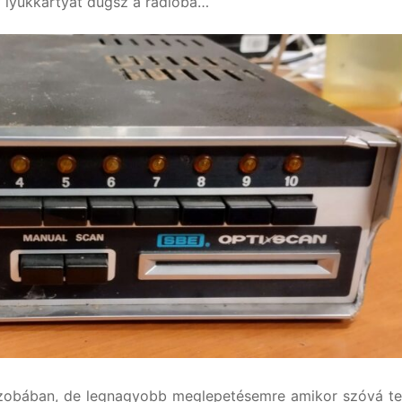
 lyukkártyát dugsz a rádióba…
szobában, de legnagyobb meglepetésemre amikor szóvá t