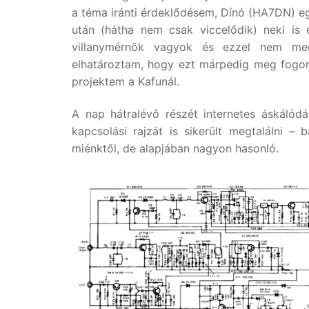
a téma iránti érdeklődésem, Dínó (HA7DN) e
után (hátha nem csak viccelődik) neki is
villanymérnök vagyok és ezzel nem meg
elhatároztam, hogy ezt márpedig meg fogom 
projektem a Kafunál.
A nap hátralévő részét internetes áskálódá
kapcsolási rajzát is sikerült megtalálni – 
miénktől, de alapjában nagyon hasonló.