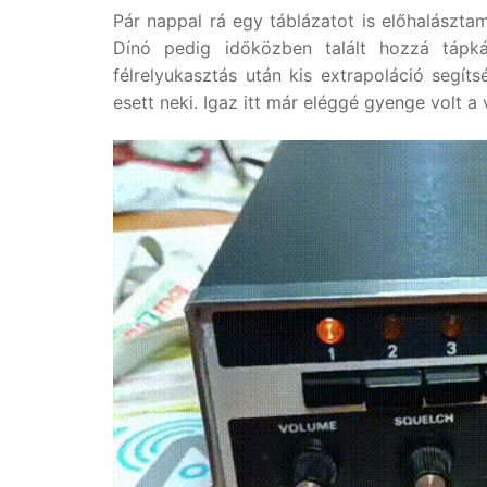
Pár nappal rá egy táblázatot is előhalásztam
Dínó pedig időközben talált hozzá tápká
félrelyukasztás után kis extrapoláció segíts
esett neki. Igaz itt már eléggé gyenge volt a 