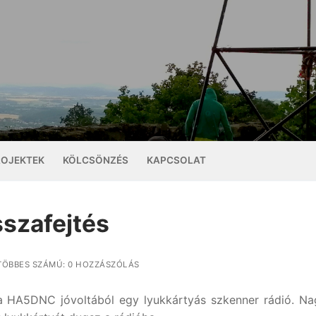
ROJEKTEK
KÖLCSÖNZÉS
KAPCSOLAT
sszafejtés
ÖBBES SZÁMÚ: 0 HOZZÁSZÓLÁS
ba HA5DNC jóvoltából egy lyukkártyás szkenner rádió. N