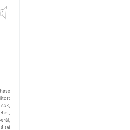
phase
ított
 sok,
ehet,
erál,
által