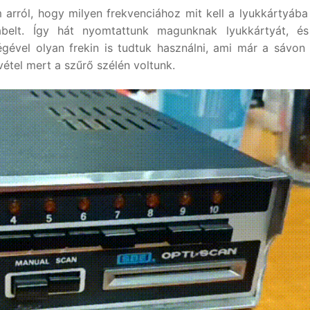
 arról, hogy milyen frekvenciához mit kell a lyukkártyába 
belt. Így hát nyomtattunk magunknak lyukkártyát, és
égével olyan frekin is tudtuk használni, ami már a sávon 
vétel mert a szűrő szélén voltunk.