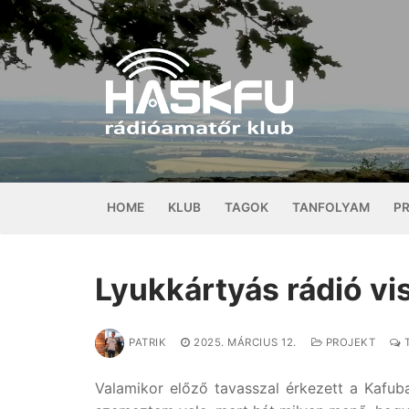
Ugrás
a
tartalomra
HOME
KLUB
TAGOK
TANFOLYAM
P
Lyukkártyás rádió vi
PATRIK
2025. MÁRCIUS 12.
PROJEKT
T
Valamikor előző tavasszal érkezett a Kafu