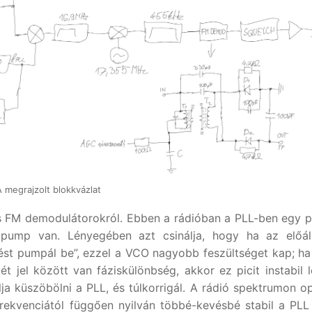
A megrajzolt blokkvázlat
és FM demodulátorokról. Ebben a rádióban a PLL-ben egy 
pump van. Lényegében azt csinálja, hogy ha az előáll
ést pumpál be”, ezzel a VCO nagyobb feszültséget kap; ha
t jel között van fáziskülönbség, akkor ez picit instabil l
lja küszöbölni a PLL, és túlkorrigál. A rádió spektrumon op
rekvenciától függően nyilván többé-kevésbé stabil a PLL 