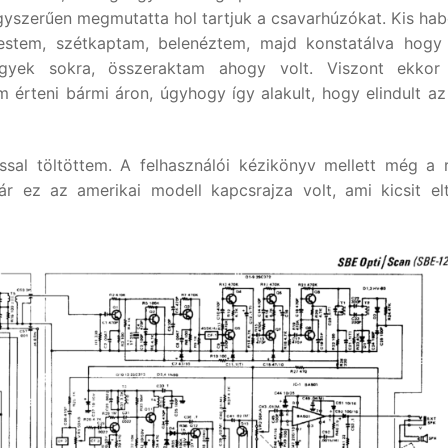
gyszerűen megmutatta hol tartjuk a csavarhúzókat. Kis ha
 estem, szétkaptam, belenéztem, majd konstatálva hog
yek sokra, összeraktam ahogy volt. Viszont ekkor
érteni bármi áron, úgyhogy így alakult, hogy elindult az
ssal töltöttem. A felhasználói kézikönyv mellett még a 
bár ez az amerikai modell kapcsrajza volt, ami kicsit el