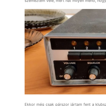
szemeztem vele, mert hát milyen menő, hogy
Ekkor még csak párszor jártam fent a klub