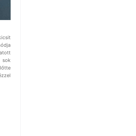
icsit
módja
atott
a sok
lőtte
ézzel