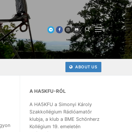
Keresése:
ABOUT US
A HA5KFU-RÓL
A HA5KFU a Simonyi Károly
Szakkollégium Rádióamatőr
klubja, a klub a BME Schönherz
agyon
Kollégium 19. emeletén