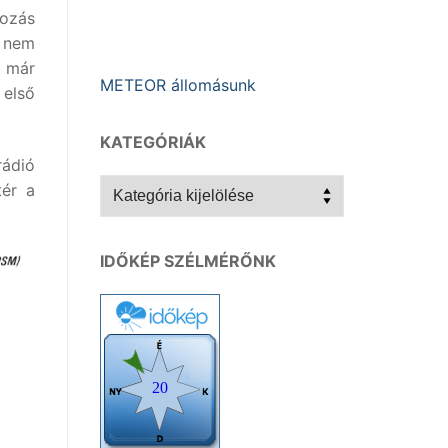
bozás
y nem
 már
METEOR állomásunk
 első
KATEGÓRIÁK
rádió
Kategóriák
tér a
IDŐKÉP SZÉLMÉRŐNK