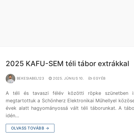
2025 KAFU-SEM téli tábor extrákkal
BEKESIABEL123
2025. JÚNIUS 10.
EGYÉB
A téli és tavaszi félév közötti röpke szünetben i
megtartottuk a Schönherz Elektronikai Műhellyel közös
évek alatt hagyományossá vált téli táborunkat. A táb
idén…
OLVASS TOVÁBB →