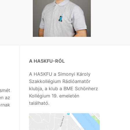
A HA5KFU-RÓL
A HA5KFU a Simonyi Károly
Szakkollégium Rádióamatőr
klubja, a klub a BME Schönherz
smét
Kollégium 19. emeletén
en az
található.
ornak