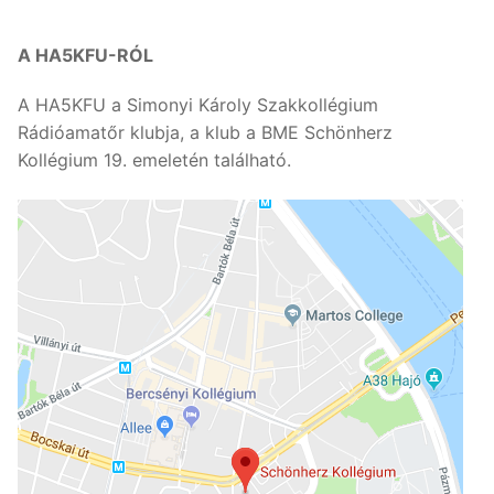
A HA5KFU-RÓL
A HA5KFU a Simonyi Károly Szakkollégium
Rádióamatőr klubja, a klub a BME Schönherz
Kollégium 19. emeletén található.