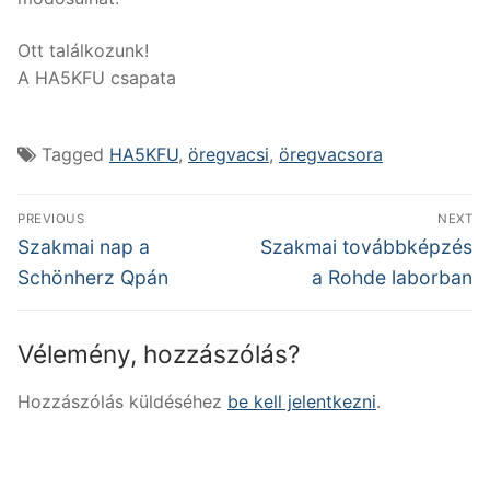
Ott találkozunk!
A HA5KFU csapata
Tagged
HA5KFU
,
öregvacsi
,
öregvacsora
Bejegyzés
PREVIOUS
NEXT
navigáció
Previous
Next
Szakmai nap a
Szakmai továbbképzés
post:
post:
Schönherz Qpán
a Rohde laborban
Vélemény, hozzászólás?
Hozzászólás küldéséhez
be kell jelentkezni
.