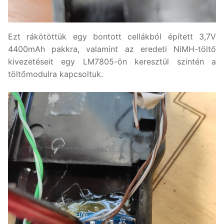
Ezt rákötöttük egy bontott cellákból épített 3,7V
4400mAh pakkra, valamint az eredeti NiMH-töltő
kivezetéseit egy LM7805-ön keresztül szintén a
töltőmodulra kapcsoltuk.