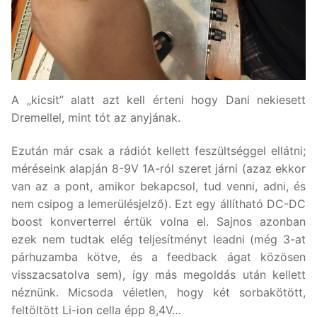
A „kicsit” alatt azt kell érteni hogy Dani nekiesett
Dremellel, mint tót az anyjának.
Ezután már csak a rádiót kellett feszültséggel ellátni;
méréseink alapján 8-9V 1A-ról szeret járni (azaz ekkor
van az a pont, amikor bekapcsol, tud venni, adni, és
nem csipog a lemerülésjelző). Ezt egy állítható DC-DC
boost konverterrel értük volna el. Sajnos azonban
ezek nem tudtak elég teljesítményt leadni (még 3-at
párhuzamba kötve, és a feedback ágat közösen
visszacsatolva sem), így más megoldás után kellett
néznünk. Micsoda véletlen, hogy két sorbakötött,
feltöltött Li-ion cella épp 8,4V…