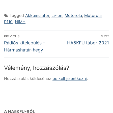
Tagged
Akkumulátor
,
Li-ion
,
Motorola
,
Motorola
P110
,
NiMH
Bejegyzés
PREVIOUS
NEXT
navigáció
Previous
Next
Rádiós kitelepülés –
HA5KFU tábor 2021
post:
post:
Hármashatár-hegy
Vélemény, hozzászólás?
Hozzászólás küldéséhez
be kell jelentkezni
.
A HA5KFU-RÓL