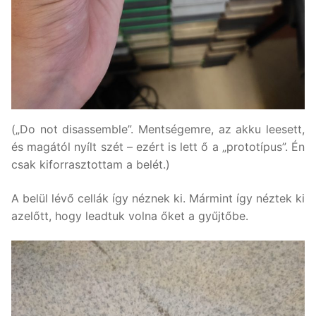
(„Do not disassemble”. Mentségemre, az akku leesett,
és magától nyílt szét – ezért is lett ő a „prototípus”. Én
csak kiforrasztottam a belét.)
A belül lévő cellák így néznek ki. Mármint így néztek ki
azelőtt, hogy leadtuk volna őket a gyűjtőbe.