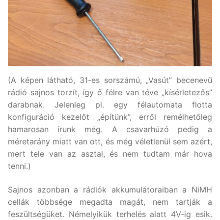
(A képen látható, 31-es sorszámú, „Vasút” becenevű
rádió sajnos torzít, így ő félre van téve „kísérletezős”
darabnak. Jelenleg pl. egy félautomata flotta
konfiguráció kezelőt „építünk”, erről remélhetőleg
hamarosan írunk még. A csavarhúzó pedig a
méretarány miatt van ott, és még véletlenül sem azért,
mert tele van az asztal, és nem tudtam már hova
tenni.)
Sajnos azonban a rádiók akkumulátoraiban a NiMH
cellák többsége megadta magát, nem tartják a
feszültségüket. Némelyikük terhelés alatt 4V-ig esik.