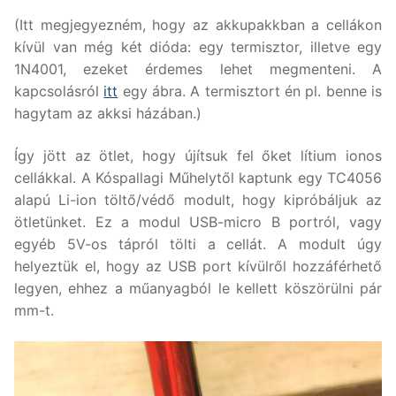
(Itt megjegyezném, hogy az akkupakkban a cellákon
kívül van még két dióda: egy termisztor, illetve egy
1N4001, ezeket érdemes lehet megmenteni. A
kapcsolásról
itt
egy ábra. A termisztort én pl. benne is
hagytam az akksi házában.)
Így jött az ötlet, hogy újítsuk fel őket lítium ionos
cellákkal. A Kóspallagi Műhelytől kaptunk egy TC4056
alapú Li-ion töltő/védő modult, hogy kipróbáljuk az
ötletünket. Ez a modul USB-micro B portról, vagy
egyéb 5V-os tápról tölti a cellát. A modult úgy
helyeztük el, hogy az USB port kívülről hozzáférhető
legyen, ehhez a műanyagból le kellett köszörülni pár
mm-t.