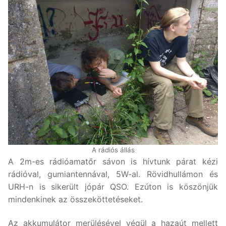
A rádiós állás
A 2m-es rádióamatőr sávon is hívtunk párat kézi
rádióval, gumiantennával, 5W-al. Rövidhullámon és
URH-n is sikerült jópár QSO. Ezúton is köszönjük
mindenkinek az összeköttetéseket.
Az akkumulátor merülésével végül a hazaút mellett