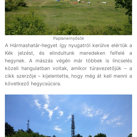
Paplanernyősök
A Hármashatár-hegyet így nyugatról kerülve elértük a
Kék jelzést, és elindultunk meredeken felfelé a
hegynek. A mászás végén már többek is lincselés
közeli hangulatban voltak, amikor túravezetőjük – a
cikk szerzője – kijelentette, hogy még át kell menni a
következő hegycsúcsra.