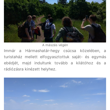
A mászás végén
Immár a Hármashatár-hegy csúcsa közelében, a
turistaház mellett elfogyasztottuk saját- és egymás
ebédjét, majd indultunk tovább a kilátóhoz és a
rádiózásra kinézett helyhez.