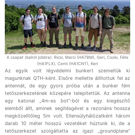
A csapat (balról jobbra): Ricsi, Marci (HA7BM), Geri, Csoki, Félix
(HA1FLX), Centi (HA1CNT), Keri
Az egyik volt légvédelmi bunkert szemeltük ki
magunknak QTH-ként. Elsőre mellette állítottuk fel az
antennát, de egy gyors próba után a bunker fém
tetőszerkezetének közepére telepítettük. Az antenna
egy katonai „4m-es bot”-ból és egy kiegészítő
elemből állt, aminek segítésgével a rezonáns hossza
megközelítőleg 5m volt. Ellensúlyhálózatként három
darab 10 méter hosszú vezetéket húztunk ki, de a
tetőszerkezet szolgáltatta az igazi „groundplane”