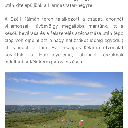
után kitelepüljünk a Hármashatár-hegyre.
A Széll Kálmán téren találkozott a csapat, ahonnét
villamossal Hűvösvölgy megállóba mentünk. Itt a
késők bevárása és a felszerelés szétosztása után (épp
elég volt cipelni azt a nagy hátizsákot ideáig egyedül)
el is indult a túra. Az Országos Kéktúra útvonalát
követtük a Határ-nyeregig, ahonnét északnak
indultunk a Kék kerékpáros jelzésen.