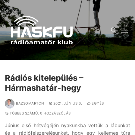
Ugrás
a
tartalomra
Keresése:
Rádiós kitelepülés –
Hármashatár-hegy
BAZSOMARTON
2021. JÚNIUS 6.
EGYÉB
TÖBBES SZÁMÚ: 0 HOZZÁSZÓLÁS
Június első hétvégéjén nyakunkba vettük a lábunkat
és a rádiófelszerelésünket, hogy egy kellemes túra