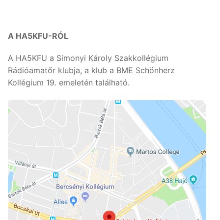
A HA5KFU-RÓL
A HA5KFU a Simonyi Károly Szakkollégium
Rádióamatőr klubja, a klub a BME Schönherz
Kollégium 19. emeletén található.