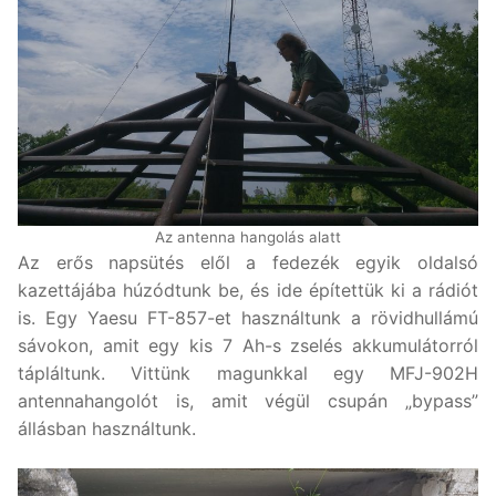
Az antenna hangolás alatt
Az erős napsütés elől a fedezék egyik oldalsó
kazettájába húzódtunk be, és ide építettük ki a rádiót
is. Egy Yaesu FT-857-et használtunk a rövidhullámú
sávokon, amit egy kis 7 Ah-s zselés akkumulátorról
tápláltunk. Vittünk magunkkal egy MFJ-902H
antennahangolót is, amit végül csupán „bypass”
állásban használtunk.