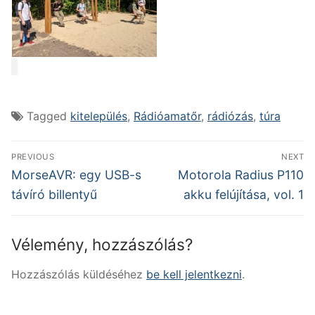
Tagged
kitelepülés
,
Rádióamatőr
,
rádiózás
,
túra
Bejegyzés
PREVIOUS
NEXT
navigáció
Previous
Next
MorseAVR: egy USB-s
Motorola Radius P110
post:
post:
távíró billentyű
akku felújítása, vol. 1
Vélemény, hozzászólás?
Hozzászólás küldéséhez
be kell jelentkezni
.