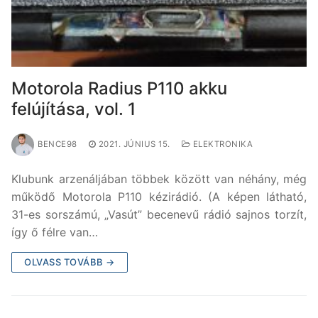
Motorola Radius P110 akku
felújítása, vol. 1
BENCE98
2021. JÚNIUS 15.
ELEKTRONIKA
Klubunk arzenáljában többek között van néhány, még
működő Motorola P110 kézirádió. (A képen látható,
31-es sorszámú, „Vasút” becenevű rádió sajnos torzít,
így ő félre van…
OLVASS TOVÁBB →