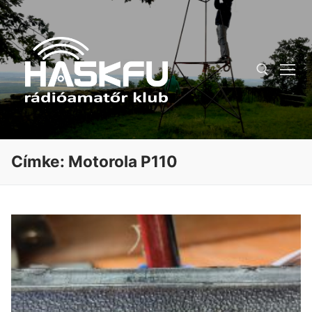
Ugrás
a
tartalomra
Keresése:
Címke:
Motorola P110