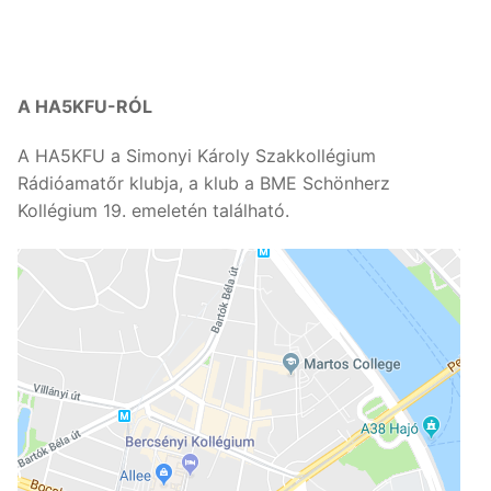
A HA5KFU-RÓL
A HA5KFU a Simonyi Károly Szakkollégium
Rádióamatőr klubja, a klub a BME Schönherz
Kollégium 19. emeletén található.