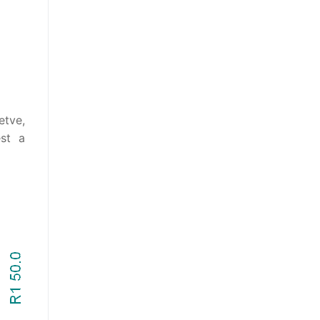
etve,
est a