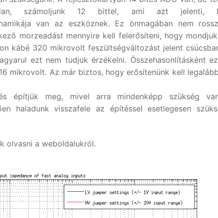
an, számoljunk 12 bittel, ami azt jelenti, 
amikája van az eszköznek. Ez önmagában nem rossz
kező morzeadást mennyire kell felerősíteni, hogy mondjuk
 kábé 320 mikrovolt feszültségváltozást jelent csúcsba
Magyarul ezt nem tudjuk érzékelni. Összehasonlításként e
 mikrovolt. Az már biztos, hogy erősítenünk kell legaláb
 és építjük meg, mivel arra mindenképp szükség va
ően haladunk visszafele az építéssel esetlegesen szük
k olvasni a weboldalukról.