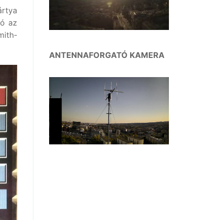
ártya
dó az
ith-
ANTENNAFORGATÓ KAMERA