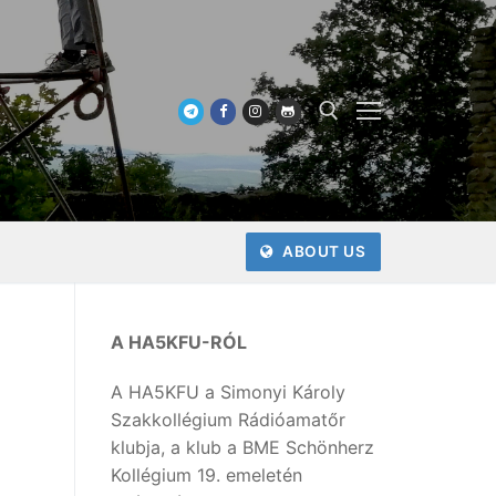
Keresése:
ABOUT US
A HA5KFU-RÓL
A HA5KFU a Simonyi Károly
Szakkollégium Rádióamatőr
klubja, a klub a BME Schönherz
Kollégium 19. emeletén