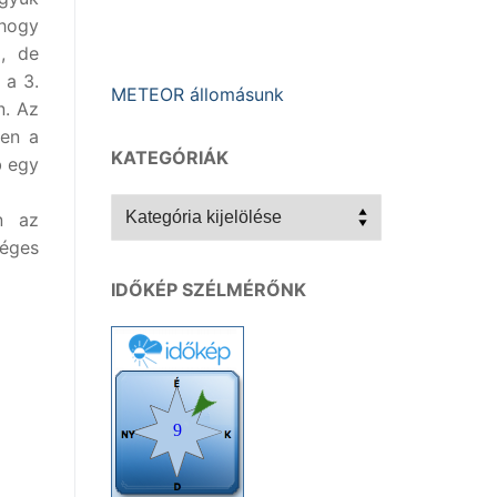
hogy
, de
 a 3.
METEOR állomásunk
n. Az
zen a
KATEGÓRIÁK
b egy
Kategóriák
n az
séges
IDŐKÉP SZÉLMÉRŐNK