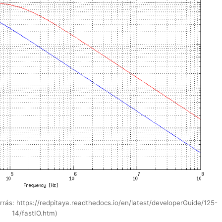
rrás: https://redpitaya.readthedocs.io/en/latest/developerGuide/125-
14/fastIO.htm)