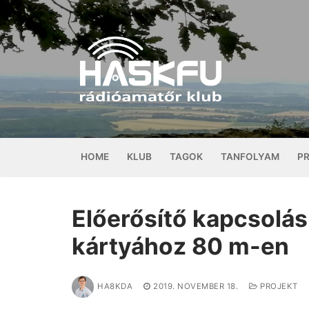
Ugrás
a
tartalomra
HOME
KLUB
TAGOK
TANFOLYAM
P
Előerősítő kapcsolás
kártyához 80 m-en
HA8KDA
2019. NOVEMBER 18.
PROJEKT