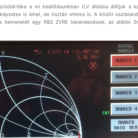
lútértéke a mi beállításunkban (LV állásba állítjuk a k
 képzetes is lehet, de tisztán ohmos is. A ködöt oszlatan
 bemenetét egy R&S ZVRE berendezéssel, az alábbi Sm