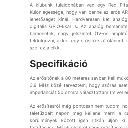
A klubunk tulajdonában van egy Red Pitaya
Különlegessége, hogy van benne az erős ARM
lehetőséget kínál. Hardveresen két analóg
digitális GPIO-kkal is. Az analóg bemene
bemenetek, nagy jelszintet (1V-os amplit
feldolgozni, akkor egy erősítő-szűrőláncot k
szól ez a cikk.
Specifikáció
Az erősítőnek a 80 méteres sávban kell műkö
3,9 MHz közé terveztem, hogy szórás eseté
impedanciát 50 ohmra választottam (mivel enn
Az erősítésről még pontosan nem tudom, hog
teletűzdélt napon meg kellene mérni a cs
körülmények között igen ritkán üljön ki
torzításunk. Másik oldalról nagy erősítésre 