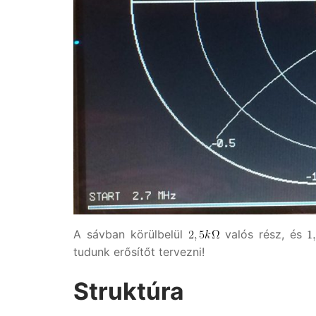
A sávban körülbelül
valós rész, és
tudunk erősítőt tervezni!
Struktúra