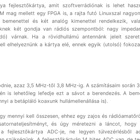
 fejlesztőkártya, amit szoftverrádiónak is lehet haszn
 mag mellett egy FPGA is, a rajta futó Linuxszal nagyo
 bemenettel és két analóg kimenettel rendelkezik, val
teknek két gondja van rádiós szempontból: nagy impeda
údó) várnak. Ha a rövidhullámú antennánk jeleit szere
ell elhelyeznünk a kártya elé, ennek egyik (utolsó) fokoza
dnie, azaz 3,5 MHz-től 3,8 MHz-ig. A számításaim során 3
n is lehetőleg lefedje ezt a sávot a berendezés. A bem
yi a betápláló koaxunk hullámellenállása is).
y mennyi kell összesen, ehhez egy zajos és rádióamatőr
atornateljesítményt, és úgy méretezni a láncot, hogy 
 a fejlesztőkártya ADC-je, ne legyen túlvezérlésből 
van szükségünk. A fejlesztőkártyán 14 bites ADC van, de t