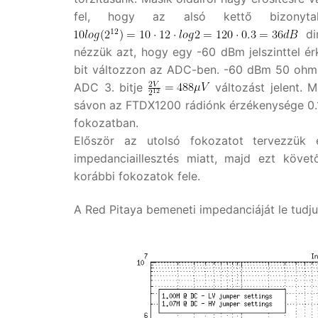
fel, hogy az alsó kettő bizonytal
din
nézzük azt, hogy egy -60 dBm jelszinttel ér
bit változzon az ADC-ben. -60 dBm 50 ohmon
ADC 3. bitje
változást jelent. 
sávon az FTDX1200 rádiónk érzékenysége 0.16
fokozatban.
Először az utolsó fokozatot tervezzük
impedanciaillesztés miatt, majd ezt követ
korábbi fokozatok fele.
A Red Pitaya bemeneti impedanciáját le tudju