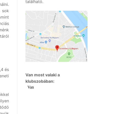
található.
álni.
n sok
amint
nciás
tnénk
táról
,4 és
Van most valaki a
eneti
klubszobában:
ökkel
ilyen
adódó
együk