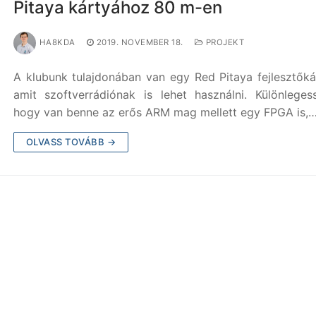
Pitaya kártyához 80 m-en
HA8KDA
2019. NOVEMBER 18.
PROJEKT
A klubunk tulajdonában van egy Red Pitaya fejlesztőká
amit szoftverrádiónak is lehet használni. Különleges
hogy van benne az erős ARM mag mellett egy FPGA is,
OLVASS TOVÁBB →