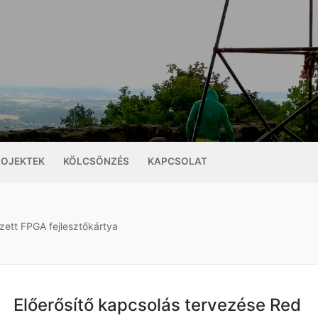
ROJEKTEK
KÖLCSÖNZÉS
KAPCSOLAT
zett FPGA fejlesztőkártya
Előerősítő kapcsolás tervezése Red