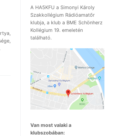
A HA5KFU a Simonyi Károly
Szakkollégium Rádióamatőr
klubja, a klub a BME Schönherz
Kollégium 19. emeletén
rtya,
található.
sége,
…
Van most valaki a
klubszobában: