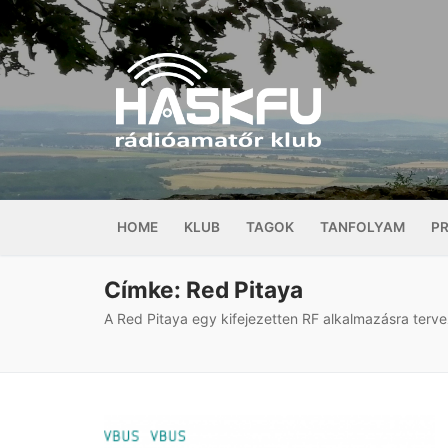
Ugrás
a
tartalomra
HOME
KLUB
TAGOK
TANFOLYAM
P
Címke:
Red Pitaya
A Red Pitaya egy kifejezetten RF alkalmazásra terve