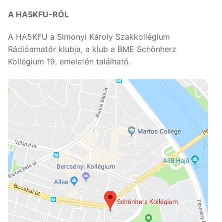
A HA5KFU-RÓL
A HA5KFU a Simonyi Károly Szakkollégium
Rádióamatőr klubja, a klub a BME Schönherz
Kollégium 19. emeletén található.