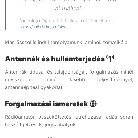
aktuálisak.
A jelenleg meghirdetett tanfolyamot itt érhetitek el:
https://ha5kfu.hu/tanfolyam
Idén ősszel is indul tanfolyamunk, aminek tematikája:
Antennák és hullámterjedés
Antennák típusai és tulajdonságai, forgalmazás minél
messzebbre minél kisebb teljesítménnyel,
antennaépítési gyakorlat
Forgalmazási ismeretek
Rádióamatőr összeköttetés létrehozása, adás során
haszált jelzések, jogszabályok