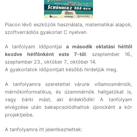
Piacon lévő eszközök használata, matematikai alapok,
szoftverrádiós gyakorlat C nyelven
A tanfolyam időpontjai
a második oktatási héttől
kezdve hétfőnként este 7-től
: szeptember 16.,
szeptember 23., október 7., október 14.
A gyakorlatok időpontjait később hirdetjük meg.
A tanfolyamra szeretettel várunk villamosmérnök,
mérnökinformatikus, és üzemmérnök hallgatókat is,
vagy bárki mást, aki érdeklődik! A tanfolyam
elvégzése után bekapcsolódhattok újoncként a kör
projektjeibe.
A tanfolyamra itt jelentkezhettek: