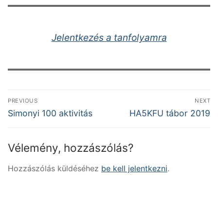
Jelentkezés a tanfolyamra
Bejegyzés
PREVIOUS
NEXT
navigáció
Previous
Next
Simonyi 100 aktivitás
HA5KFU tábor 2019
post:
post:
Vélemény, hozzászólás?
Hozzászólás küldéséhez
be kell jelentkezni
.