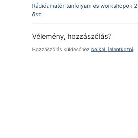
Previous
navigáció
Rádióamatőr tanfolyam és workshopok 
post:
ősz
Vélemény, hozzászólás?
Hozzászólás küldéséhez
be kell jelentkezni
.