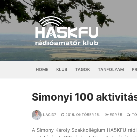
Ugrás
a
tartalomra
HOME
KLUB
TAGOK
TANFOLYAM
P
Simonyi 100 aktivitá
LACI37
2016. OKTÓBER 16.
EGYÉB
TÖ
A Simony Károly Szakkollégium HA5KFU rádió