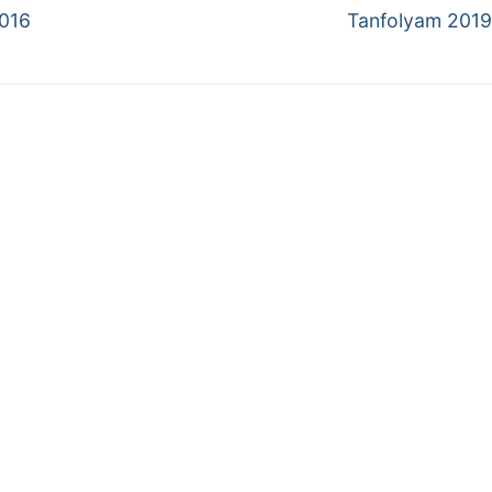
Next
2016
Tanfolyam 2019
post: