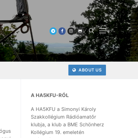
Keresése:
ABOUT US
A HA5KFU-RÓL
A HA5KFU a Simonyi Károly
Szakkollégium Rádióamatőr
klubja, a klub a BME Schönherz
gógus
Kollégium 19. emeletén