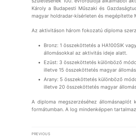
születésének 100. évfordulója alkalmából akt
Károly a Budapesti Műszaki és Gazdaságtud
magyar holdradar-kísérleten és megépítette 
Az aktivitáson három fokozatú diploma szerzh
Bronz: 1 összeköttetés a HA100SIK vagy
állomásokkal az aktivitás ideje alatt.
Ezüst: 3 összeköttetés különböző mód
illetve 15 összeköttetés magyar állomáso
Arany: 5 összeköttetés különböző mód
illetve 20 összeköttetés magyar állomáso
A diploma megszerzéséhez állomásnaplót k
formátumban. A log mindenképpen tartalmazzo
Bejegyzés
PREVIOUS