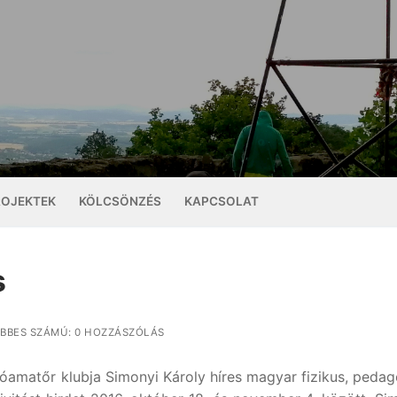
ROJEKTEK
KÖLCSÖNZÉS
KAPCSOLAT
s
BBES SZÁMÚ: 0 HOZZÁSZÓLÁS
amatőr klubja Simonyi Károly híres magyar fizikus, peda