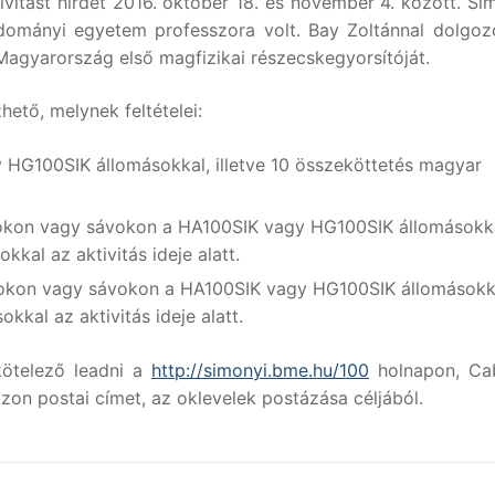
ivitást hirdet 2016. október 18. és november 4. között. Si
ományi egyetem professzora volt. Bay Zoltánnal dolgoz
Magyarország első magfizikai részecskegyorsítóját.
ető, melynek feltételei:
 HG100SIK állomásokkal, illetve 10 összeköttetés magyar
okon vagy sávokon a HA100SIK vagy HG100SIK állomásokka
kkal az aktivitás ideje alatt.
okon vagy sávokon a HA100SIK vagy HG100SIK állomásokk
kkal az aktivitás ideje alatt.
ötelező leadni a
http://simonyi.bme.hu/100
holnapon, Cab
n postai címet, az oklevelek postázása céljából.