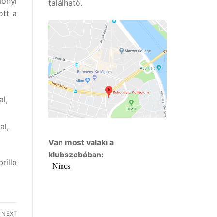
monyi
található.
ott a
l,
al,
Van most valaki a
klubszobában:
rillo
NEXT