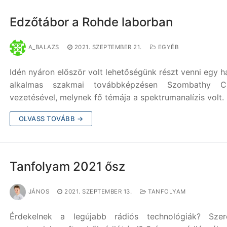
Edzőtábor a Rohde laborban
A_BALAZS
2021. SZEPTEMBER 21.
EGYÉB
Idén nyáron először volt lehetőségünk részt venni egy 
alkalmas szakmai továbbképzésen Szombathy C
vezetésével, melynek fő témája a spektrumanalízis volt.
OLVASS TOVÁBB →
Tanfolyam 2021 ősz
JÁNOS
2021. SZEPTEMBER 13.
TANFOLYAM
Érdekelnek a legújabb rádiós technológiák? Szere