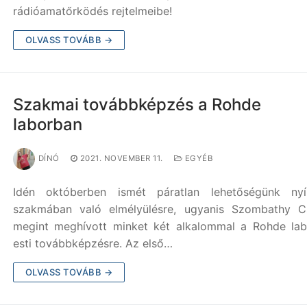
rádióamatőrködés rejtelmeibe!
OLVASS TOVÁBB →
Szakmai továbbképzés a Rohde
laborban
DÍNÓ
2021. NOVEMBER 11.
EGYÉB
Idén októberben ismét páratlan lehetőségünk nyí
szakmában való elmélyülésre, ugyanis Szombathy C
megint meghívott minket két alkalommal a Rohde la
esti továbbképzésre. Az első…
OLVASS TOVÁBB →