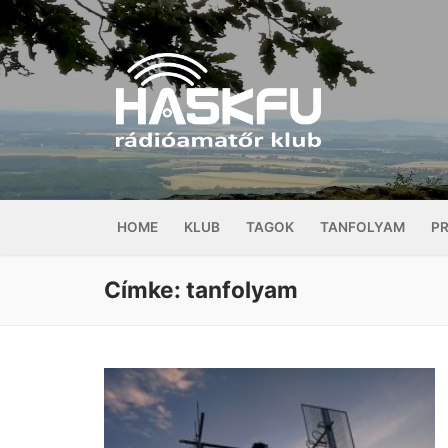
Ugrás
a
tartalomra
HOME
KLUB
TAGOK
TANFOLYAM
P
Címke:
tanfolyam