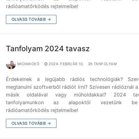
rádióamatőrködés rejtelmeibe!
OLVASS TOVÁBB →
Tanfolyam 2024 tavasz
MICIMACKÓ
2024. FEBRUÁR 10.
TANFOLYAM
Érdekelnek a legújabb rádiós technológiák? Szere
megtanulni szoftverből rádiót írni? Szívesen rádióznál a
másik oldalával vagy műholdakkal? 2024 tav
tanfolyamunkon az alapoktól vezetünk 
rádióamatőrködés rejtelmeibe!
OLVASS TOVÁBB →