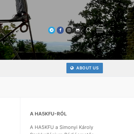
Keresése:
ABOUT US
A HA5KFU-RÓL
A HA5KFU a Simonyi Károly