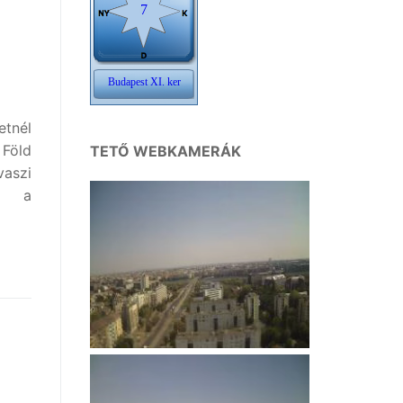
tnél
 Föld
TETŐ WEBKAMERÁK
aszi
be a