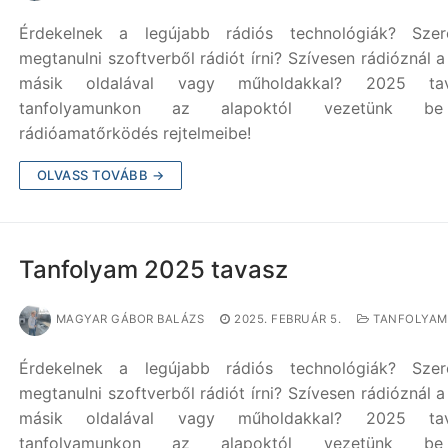
Érdekelnek a legújabb rádiós technológiák? Szere
megtanulni szoftverből rádiót írni? Szívesen rádióznál a
másik oldalával vagy műholdakkal? 2025 tav
tanfolyamunkon az alapoktól vezetünk 
rádióamatőrködés rejtelmeibe!
OLVASS TOVÁBB →
Tanfolyam 2025 tavasz
MAGYAR GÁBOR BALÁZS
2025. FEBRUÁR 5.
TANFOLYAM
Érdekelnek a legújabb rádiós technológiák? Szere
megtanulni szoftverből rádiót írni? Szívesen rádióznál a
másik oldalával vagy műholdakkal? 2025 tav
tanfolyamunkon az alapoktól vezetünk 