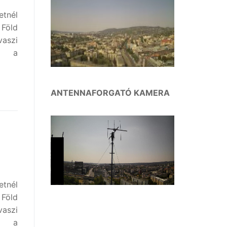
tnél
 Föld
aszi
be a
ANTENNAFORGATÓ KAMERA
tnél
 Föld
aszi
be a