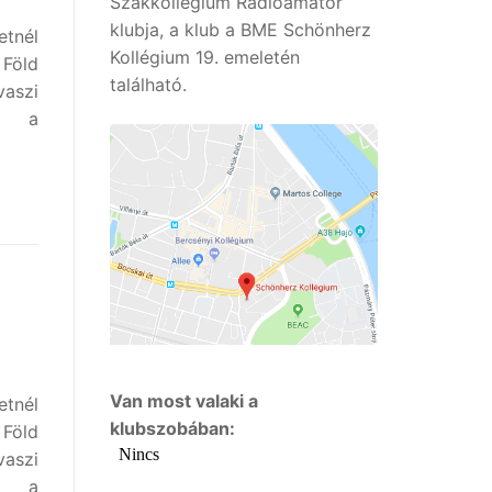
Szakkollégium Rádióamatőr
klubja, a klub a BME Schönherz
tnél
Kollégium 19. emeletén
 Föld
található.
aszi
be a
Van most valaki a
tnél
klubszobában:
 Föld
aszi
be a