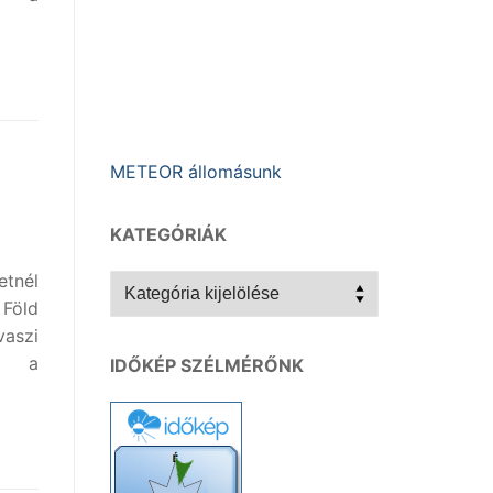
METEOR állomásunk
KATEGÓRIÁK
tnél
Kategóriák
 Föld
aszi
be a
IDŐKÉP SZÉLMÉRŐNK