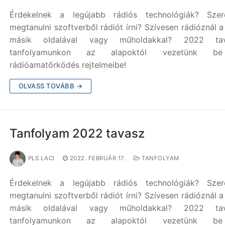
Érdekelnek a legújabb rádiós technológiák? Szere
megtanulni szoftverből rádiót írni? Szívesen rádióznál a
másik oldalával vagy műholdakkal? 2022 tav
tanfolyamunkon az alapoktól vezetünk 
rádióamatőrködés rejtelmeibe!
OLVASS TOVÁBB →
Tanfolyam 2022 tavasz
PLS LACI
2022. FEBRUÁR 17.
TANFOLYAM
Érdekelnek a legújabb rádiós technológiák? Szere
megtanulni szoftverből rádiót írni? Szívesen rádióznál a
másik oldalával vagy műholdakkal? 2022 tav
tanfolyamunkon az alapoktól vezetünk 