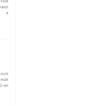
 Föld
aszi
be a
kozni
múlt
12-en