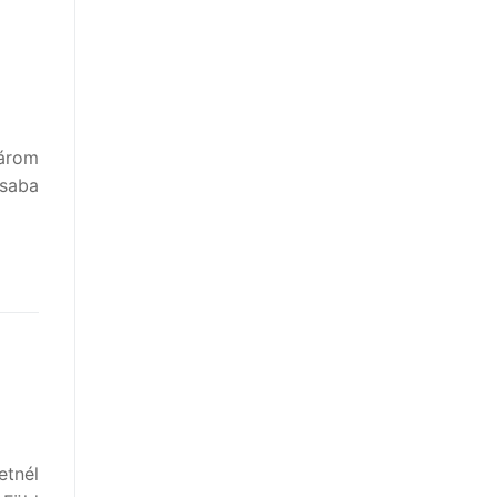
három
saba
tnél