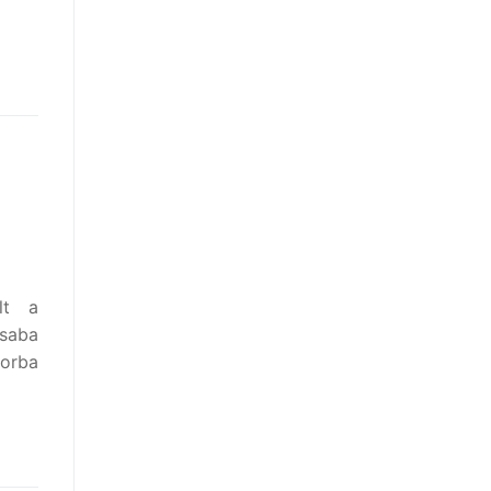
lt a
saba
borba