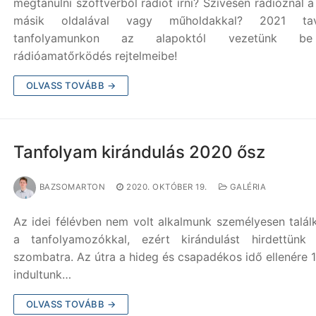
megtanulni szoftverből rádiót írni? Szívesen rádióznál a
másik oldalával vagy műholdakkal? 2021 tav
tanfolyamunkon az alapoktól vezetünk 
rádióamatőrködés rejtelmeibe!
OLVASS TOVÁBB →
Tanfolyam kirándulás 2020 ősz
BAZSOMARTON
2020. OKTÓBER 19.
GALÉRIA
Az idei félévben nem volt alkalmunk személyesen talál
a tanfolyamozókkal, ezért kirándulást hirdettünk 
szombatra. Az útra a hideg és csapadékos idő ellenére 
indultunk…
OLVASS TOVÁBB →