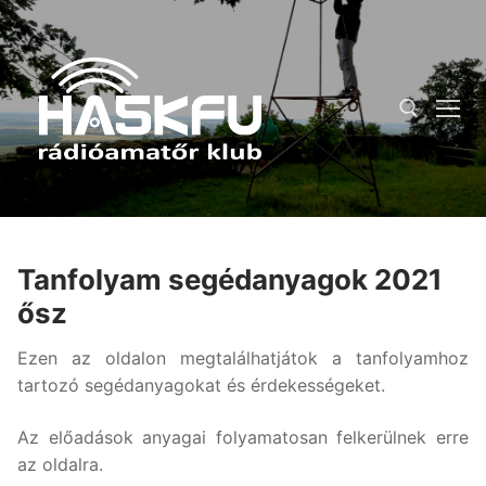
Ugrás
a
tartalomra
Keresése:
Tanfolyam segédanyagok 2021
ősz
Ezen az oldalon megtalálhatjátok a tanfolyamhoz
tartozó segédanyagokat és érdekességeket.
Az előadások anyagai folyamatosan felkerülnek erre
az oldalra.