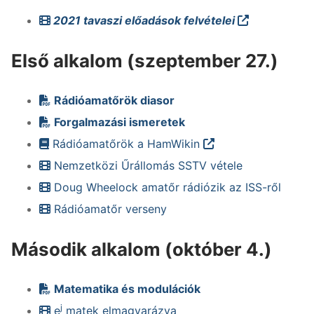
2021 tavaszi előadások felvételei
Első alkalom (szeptember 27.)
Rádióamatőrök diasor
Forgalmazási ismeretek
Rádióamatőrök a HamWikin
Nemzetközi Űrállomás SSTV vétele
Doug Wheelock amatőr rádiózik az ISS-ről
Rádióamatőr verseny
Második alkalom (október 4.)
Matematika és modulációk
j
e
matek elmagyarázva