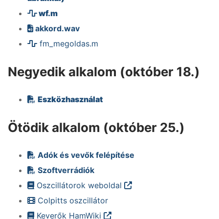
wf.m
akkord.wav
fm_megoldas.m
Negyedik alkalom (október 18.)
Eszközhasználat
Ötödik alkalom (október 25.)
Adók és vevők felépítése
Szoftverrádiók
Oszcillátorok weboldal
Colpitts oszcillátor
Keverők HamWiki