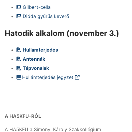
Gilbert-cella
Dióda gyűrűs keverő
Hatodik alkalom (november 3.)
Hullámterjedés
Antennák
Tápvonalak
Hullámterjedés jegyzet
A HA5KFU-RÓL
A HA5KFU a Simonyi Károly Szakkollégium