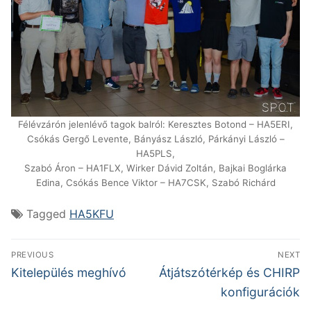
Félévzárón jelenlévő tagok balról: Keresztes Botond – HA5ERI,
Csókás Gergő Levente, Bányász László, Párkányi László –
HA5PLS,
Szabó Áron – HA1FLX, Wirker Dávid Zoltán, Bajkai Boglárka
Edina, Csókás Bence Viktor – HA7CSK, Szabó Richárd
Tagged
HA5KFU
Bejegyzés
PREVIOUS
NEXT
navigáció
Previous
Next
Kitelepülés meghívó
Átjátszótérkép és CHIRP
post:
post:
konfigurációk