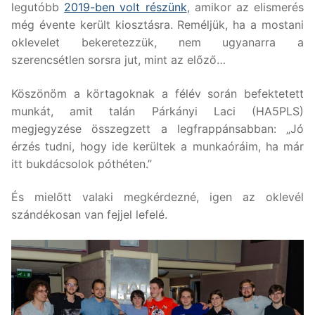
legutóbb
2019-ben volt részünk
, amikor az elismerés
még évente került kiosztásra. Reméljük, ha a mostani
oklevelet bekeretezzük, nem ugyanarra a
szerencsétlen sorsra jut, mint az előző…
Köszönöm a körtagoknak a félév során befektetett
munkát, amit talán Párkányi Laci (HA5PLS)
megjegyzése összegzett a legfrappánsabban: „Jó
érzés tudni, hogy ide kerültek a munkaóráim, ha már
itt bukdácsolok póthéten.”
És mielőtt valaki megkérdezné, igen az oklevél
szándékosan van fejjel lefelé.