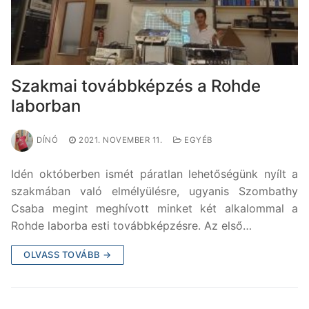
Szakmai továbbképzés a Rohde
laborban
DÍNÓ
2021. NOVEMBER 11.
EGYÉB
Idén októberben ismét páratlan lehetőségünk nyílt a
szakmában való elmélyülésre, ugyanis Szombathy
Csaba megint meghívott minket két alkalommal a
Rohde laborba esti továbbképzésre. Az első…
OLVASS TOVÁBB →