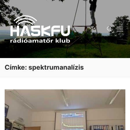
Ugrás
a
tartalomra
Keresése:
Címke:
spektrumanalízis