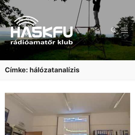
Ugrás
a
tartalomra
Keresése:
Címke:
hálózatanalízis