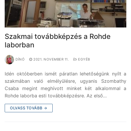
Szakmai továbbképzés a Rohde
laborban
DÍNÓ
2021. NOVEMBER 11.
EGYÉB
Idén októberben ismét páratlan lehetőségünk nyílt a
szakmában való elmélyülésre, ugyanis Szombathy
Csaba megint meghívott minket két alkalommal a
Rohde laborba esti továbbképzésre. Az első…
OLVASS TOVÁBB →