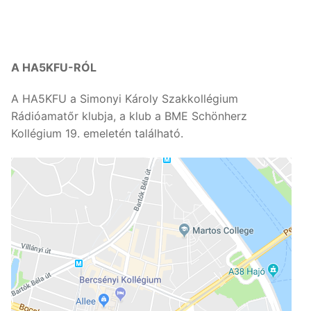
A HA5KFU-RÓL
A HA5KFU a Simonyi Károly Szakkollégium
Rádióamatőr klubja, a klub a BME Schönherz
Kollégium 19. emeletén található.