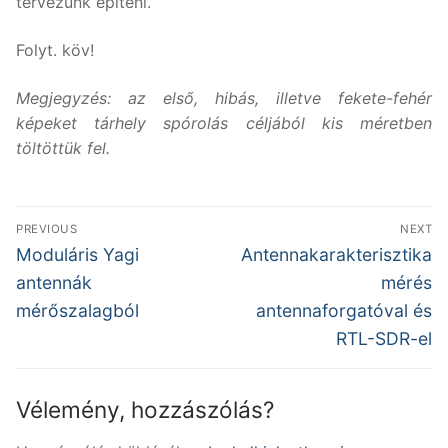
tervezünk építeni.
Folyt. köv!
Megjegyzés: az első, hibás, illetve fekete-fehér
képeket tárhely spórolás céljából kis méretben
töltöttük fel.
Bejegyzés
PREVIOUS
NEXT
navigáció
Previous
Next
Moduláris Yagi
Antennakarakterisztika
post:
post:
antennák
mérés
mérőszalagból
antennaforgatóval és
RTL-SDR-el
Vélemény, hozzászólás?