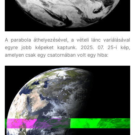
A parabola áthelyezésével, a vételi lánc variálásával
egyre jobb képeket kaptunk. 2025. 07. 25-i kép,
amelyen csak egy csatornában volt egy hiba: