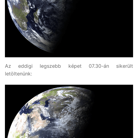
Az eddigi legszebb képet 07.30-án sikerült
letöltenünk: