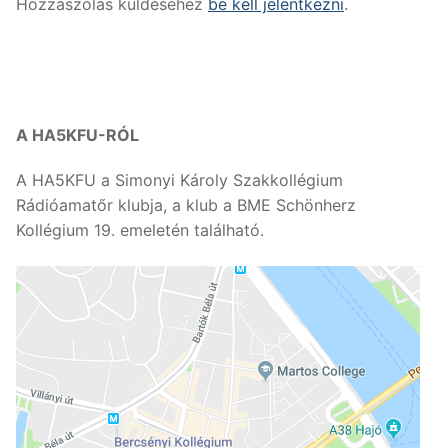
Hozzászólás küldéséhez
be kell jelentkezni
.
A HA5KFU-RÓL
A HA5KFU a Simonyi Károly Szakkollégium
Rádióamatőr klubja, a klub a BME Schönherz
Kollégium 19. emeletén található.