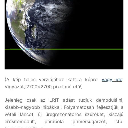
(A kép teljes verziójához katt a képre,
vagy ide
.
Vigyázat, 2700×2700 pixel méretű!)
Jelenleg csak az LRIT adást tudjuk demodulálni,
kisebb-nagyobb hibákkal. Folyamatosan fejlesztjük a
vételi láncot, új üregrezonátoros szűrőket, kiszajú
erősítőmodult, parabola primersugárzót, stb.