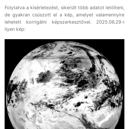
Folytatva a kísérletezést, sikerült több adatot letölteni,
de gyakran csúszott el a kép, amelyet valamennyire
lehetett korrigálni képszerkesztővel. 2025.06.29-i
ilyen kép: