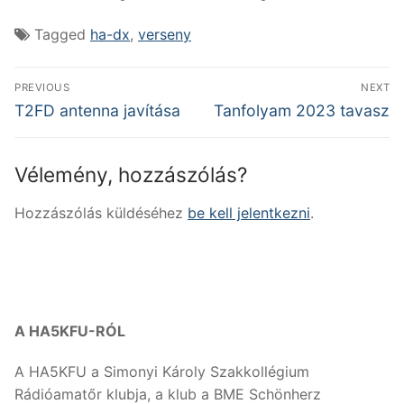
Tagged
ha-dx
,
verseny
Bejegyzés
PREVIOUS
NEXT
navigáció
Previous
Next
T2FD antenna javítása
Tanfolyam 2023 tavasz
post:
post:
Vélemény, hozzászólás?
Hozzászólás küldéséhez
be kell jelentkezni
.
A HA5KFU-RÓL
A HA5KFU a Simonyi Károly Szakkollégium
Rádióamatőr klubja, a klub a BME Schönherz