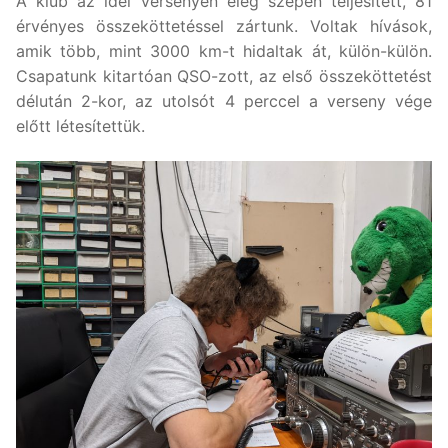
A klub az idei versenyen elég szépen teljesített, 81
érvényes összeköttetéssel zártunk. Voltak hívások,
amik több, mint 3000 km-t hidaltak át, külön-külön.
Csapatunk kitartóan QSO-zott, az első összeköttetést
délután 2-kor, az utolsót 4 perccel a verseny vége
előtt létesítettük.