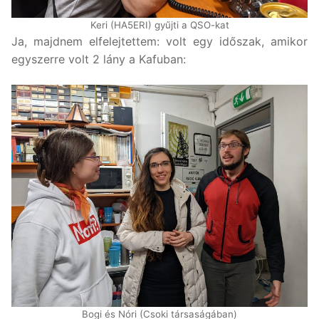
Keri (HA5ERI) gyűjti a QSO-kat
Ja, majdnem elfelejtettem: volt egy időszak, amikor
egyszerre volt 2 lány a Kafuban:
Bogi és Nóri (Csoki társaságában)