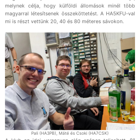
melynek célja, hogy külföldi állomások minél több
magyarral létesítsenek összeköttetést. A HA5KFU-val
mi is részt vettünk 20, 40 és 80 méteres sávokon.
Pali (HA3PB), Máté és Csoki (HA7CSK)