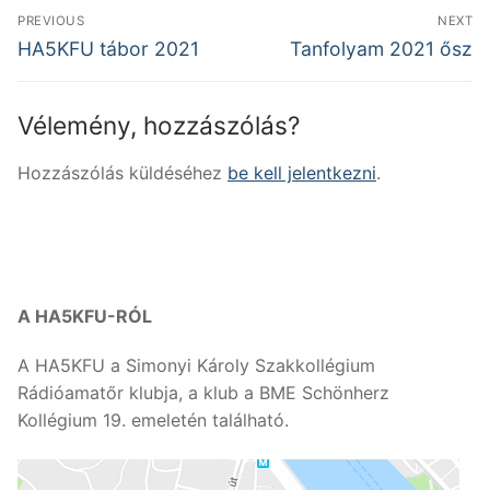
Bejegyzés
PREVIOUS
NEXT
navigáció
Previous
Next
HA5KFU tábor 2021
Tanfolyam 2021 ősz
post:
post:
Vélemény, hozzászólás?
Hozzászólás küldéséhez
be kell jelentkezni
.
A HA5KFU-RÓL
A HA5KFU a Simonyi Károly Szakkollégium
Rádióamatőr klubja, a klub a BME Schönherz
Kollégium 19. emeletén található.