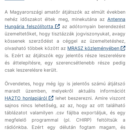
A Magyarországi amatőr átjátszók az elmúlt években
nehéz időszakot éltek meg, minekutána az
Antenna
Hungária felszólította
az adótornyain berendezést
üzemeltetőket, hogy tisztázzák jogviszonyukat, avagy
kössenek szerződést a céggel az üzemeltetéshez,
olvasható többek között az
MRASZ közleményében
is. Ezért az átjátszók egy jelentős része leszerelésre
és áttelepítésre, egy szerencsétlenebb része pedig
csak leszerelésre került.
Örvendetes, hogy még így is jelentős számú átjátszó
maradt üzemben, melyekről aktuális információt
HA2TO honlapjáról
lehet beszerezni. Amire viszont
sajnos nincs lehetőség, az az, hogy az ott található
táblázatot valamilyen .csv fájlba exportáljuk, és egy
megfelelő programmal (pl. CHIRP) feltöltsük a
rádiónkba. Ezért egy délután fogtam magam, és