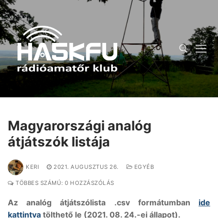
Ugrás
a
tartalomra
Keresése:
Magyarországi analóg
átjátszók listája
KERI
2021. AUGUSZTUS 26.
EGYÉB
TÖBBES SZÁMÚ: 0 HOZZÁSZÓLÁS
Az analóg átjátszólista .csv formátumban
ide
kattintva
tölthető le (2021. 08. 24.-ei állapot).