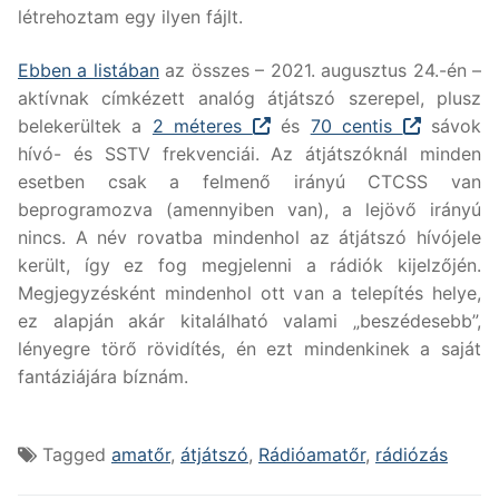
létrehoztam egy ilyen fájlt.
Ebben a listában
az összes – 2021. augusztus 24.-én –
aktívnak címkézett analóg átjátszó szerepel, plusz
belekerültek a
2 méteres
és
70 centis
sávok
hívó- és SSTV frekvenciái. Az átjátszóknál minden
esetben csak a felmenő irányú CTCSS van
beprogramozva (amennyiben van), a lejövő irányú
nincs. A név rovatba mindenhol az átjátszó hívójele
került, így ez fog megjelenni a rádiók kijelzőjén.
Megjegyzésként mindenhol ott van a telepítés helye,
ez alapján akár kitalálható valami „beszédesebb”,
lényegre törő rövidítés, én ezt mindenkinek a saját
fantáziájára bíznám.
Tagged
amatőr
,
átjátszó
,
Rádióamatőr
,
rádiózás