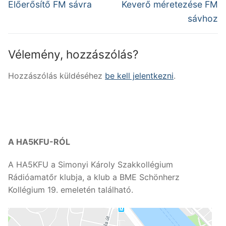
navigáció
Previous
Next
Előerősítő FM sávra
Keverő méretezése FM
post:
post:
sávhoz
Vélemény, hozzászólás?
Hozzászólás küldéséhez
be kell jelentkezni
.
A HA5KFU-RÓL
A HA5KFU a Simonyi Károly Szakkollégium
Rádióamatőr klubja, a klub a BME Schönherz
Kollégium 19. emeletén található.