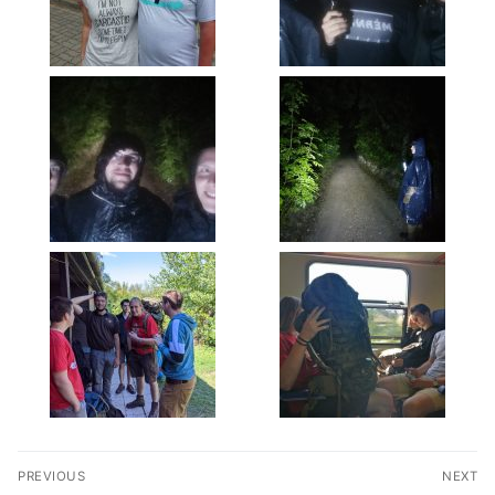
Bejegyzés
PREVIOUS
NEXT