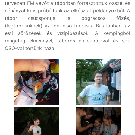
tervezett FM vevőt a táborban forrasztottuk össze, és
néhányat ki is próbáltunk az elkészült példányokból. A
tábor csúcspontjai a bográcsos főzés,
(legtöbbünknek) az idei első fürdés a Balatonban, az
esti sörözések és vízipipázások. A kempingből
rengeteg élménnyel, táboros emlékpólóval és sok
QSO-val tértünk haza.