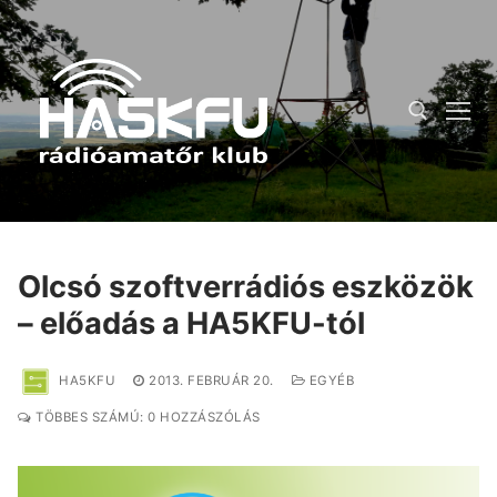
Ugrás
a
tartalomra
Keresése:
Olcsó szoftverrádiós eszközök
– előadás a HA5KFU-tól
HA5KFU
2013. FEBRUÁR 20.
EGYÉB
TÖBBES SZÁMÚ: 0 HOZZÁSZÓLÁS