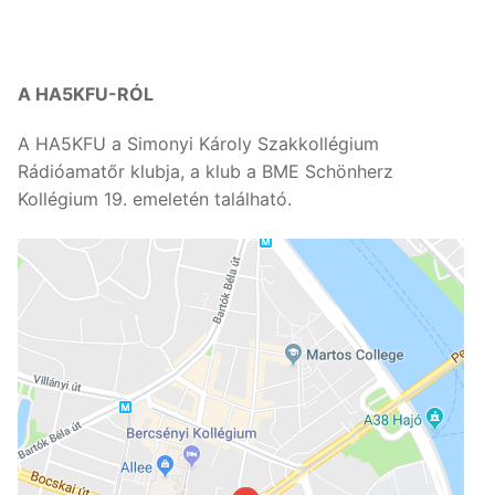
A HA5KFU-RÓL
A HA5KFU a Simonyi Károly Szakkollégium
Rádióamatőr klubja, a klub a BME Schönherz
Kollégium 19. emeletén található.