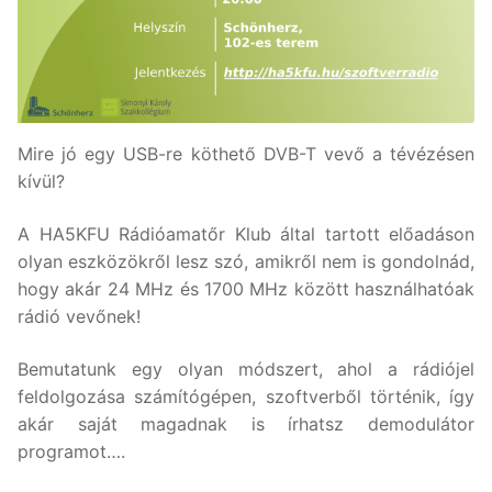
Mire jó egy USB-re köthető DVB-T vevő a tévézésen
kívül?
A HA5KFU Rádióamatőr Klub által tartott előadáson
olyan eszközökről lesz szó, amikről nem is gondolnád,
hogy akár 24 MHz és 1700 MHz között használhatóak
rádió vevőnek!
Bemutatunk egy olyan módszert, ahol a rádiójel
feldolgozása számítógépen, szoftverből történik, így
akár saját magadnak is írhatsz demodulátor
programot….