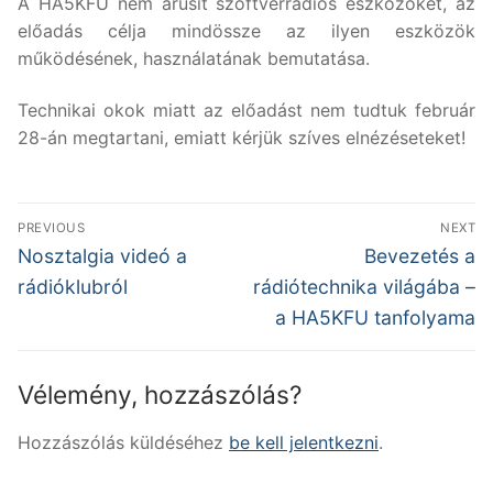
A HA5KFU nem árusít szoftverrádiós eszközöket, az
előadás célja mindössze az ilyen eszközök
működésének, használatának bemutatása.
Technikai okok miatt az előadást nem tudtuk február
28-án megtartani, emiatt kérjük szíves elnézéseteket!
Bejegyzés
PREVIOUS
NEXT
navigáció
Previous
Next
Nosztalgia videó a
Bevezetés a
post:
post:
rádióklubról
rádiótechnika világába –
a HA5KFU tanfolyama
Vélemény, hozzászólás?
Hozzászólás küldéséhez
be kell jelentkezni
.