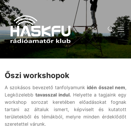
Ugrás
a
tartalomra
Keresése:
Őszi workshopok
A szokásos bevezető tanfolyamunk
idén ősszel nem
,
Legközelebb
tavasszal indul.
Helyette a tagjaink egy
workshop sorozat keretében előadásokat fognak
tartani az általuk ismert, képviselt és kutatott
területekből és témákból, melyre minden érdeklődőt
szeretettel várunk.