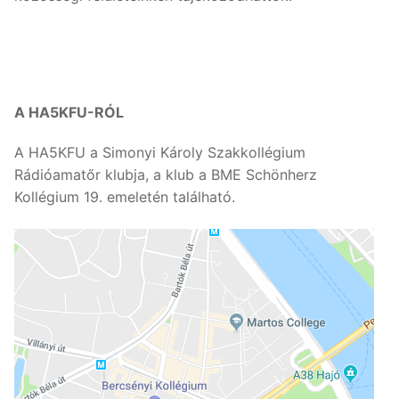
A HA5KFU-RÓL
A HA5KFU a Simonyi Károly Szakkollégium
Rádióamatőr klubja, a klub a BME Schönherz
Kollégium 19. emeletén található.