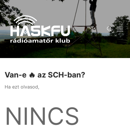
Ugrás
a
tartalomra
Keresése:
Van-e 🔥 az SCH-ban?
Ha ezt olvasod,
NINCS