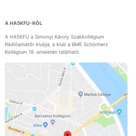
A HA5KFU-RÓL
A HA5KFU a Simonyi Károly Szakkollégium
Rádióamatőr klubja, a klub a BME Schönherz
Kollégium 19. emeletén található.