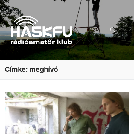
Ugrás
a
tartalomra
Keresése:
Címke:
meghívó