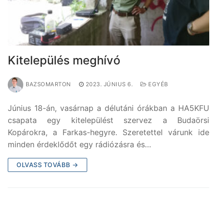
Kitelepülés meghívó
BAZSOMARTON
2023. JÚNIUS 6.
EGYÉB
Június 18-án, vasárnap a délutáni órákban a HA5KFU
csapata egy kitelepülést szervez a Budaörsi
Kopárokra, a Farkas-hegyre. Szeretettel várunk ide
minden érdeklődőt egy rádiózásra és…
OLVASS TOVÁBB →