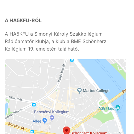
A HA5KFU-RÓL
A HA5KFU a Simonyi Károly Szakkollégium
Rádióamatőr klubja, a klub a BME Schönherz
Kollégium 19. emeletén található.