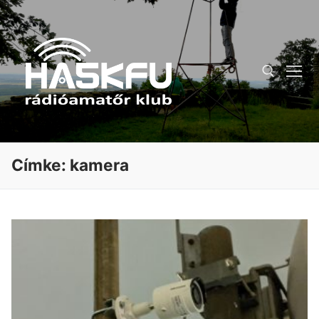
Ugrás
a
tartalomra
Keresése:
Címke:
kamera