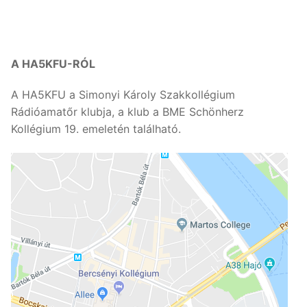
A HA5KFU-RÓL
A HA5KFU a Simonyi Károly Szakkollégium
Rádióamatőr klubja, a klub a BME Schönherz
Kollégium 19. emeletén található.