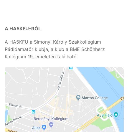
A HA5KFU-RÓL
A HA5KFU a Simonyi Károly Szakkollégium
Rádióamatőr klubja, a klub a BME Schönherz
Kollégium 19. emeletén található.