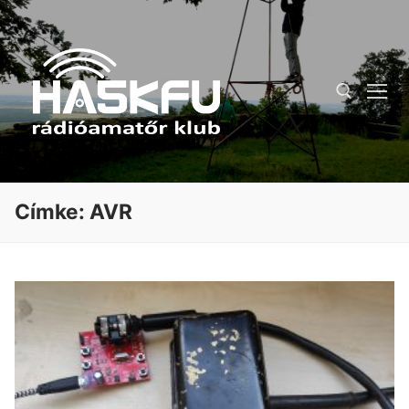
Ugrás
a
tartalomra
Keresése:
Címke:
AVR