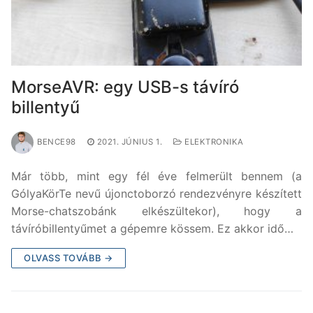
MorseAVR: egy USB-s távíró
billentyű
BENCE98
2021. JÚNIUS 1.
ELEKTRONIKA
Már több, mint egy fél éve felmerült bennem (a
GólyaKörTe nevű újonctoborzó rendezvényre készített
Morse-chatszobánk elkészültekor), hogy a
távíróbillentyűmet a gépemre kössem. Ez akkor idő…
OLVASS TOVÁBB →