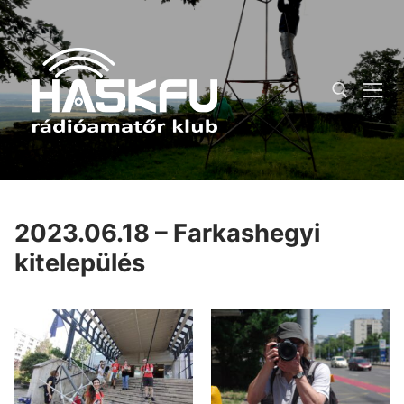
Ugrás
a
tartalomra
Keresése:
2023.06.18 – Farkashegyi
kitelepülés